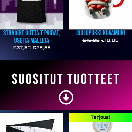
Straight outta T-paidat,
Joulupukki kuvamuki
useita malleja
€
16,90
€
10,00
€
37,90
€
29,95
Suositut tuotteet
Alkuperäine
Nyky
Tarjous!
hinta
hinta
oli:
on: