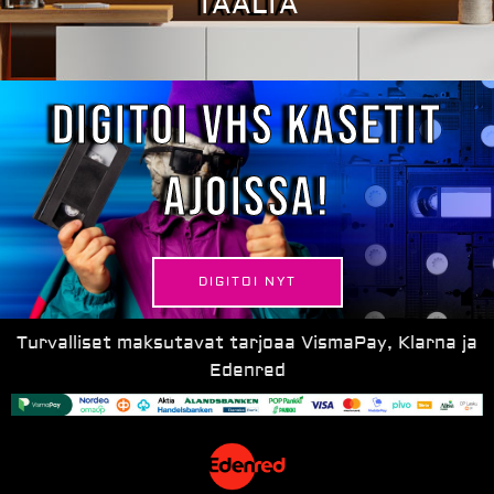
TÄÄLTÄ
Digitoi VHS kasetit
ajoissa!
DIGITOI NYT
Turvalliset maksutavat tarjoaa VismaPay, Klarna ja
Edenred