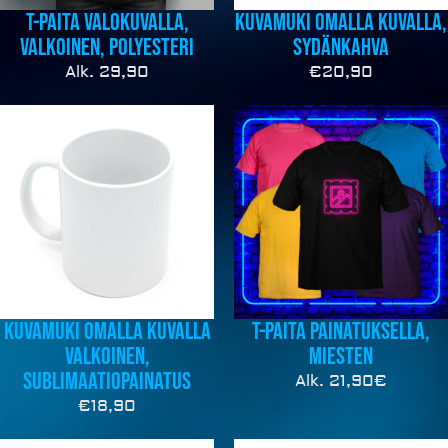
T-Paita valokuvalla,
Kuvamuki omalla kuvalla,
valkoinen, polyesteri
sydänkahva
Alk. 29,90
€
20,90
Kuvamuki omalla kuvalla
T-Paita painatuksella,
valkoinen,
miesten
sublimaatiopainatus
Alk. 21,90€
€
18,90