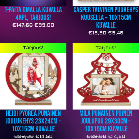
T-paita omalla kuvalla
Casper talvinen puukehys
4kpl, TARJOUS!
kuusella – 10x15cm
kuvalle
€
147,60
€
99,00
€
18,90
€
9,45
Alkuperäinen
Nykyinen
Alkuperäine
Nyky
Tarjous!
Tarjous!
hinta
hinta
hinta
hinta
oli:
on:
oli:
on:
€29,00.
€14,50.
€29,00.
€14,5
Heidi pyöreä punainen
Mila punainen puinen
joulukehys 23x24cm –
joulupuu 29x30cm –
10x15cm kuvalle
10x15cm kuvalle
€
29,00
€
14,50
€
29,00
€
14,50