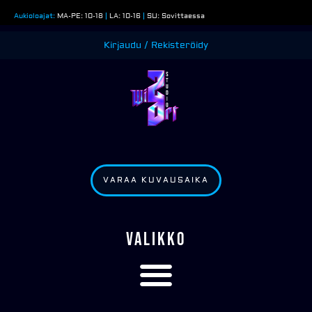
Siirry
Aukioloajat:
MA-PE: 10-18
|
LA: 10-16
|
SU: Sovittaessa
sisältöön
Kirjaudu / Rekisteröidy
VARAA KUVAUSAIKA
VALIKKO