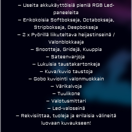
– Useita akkukäyttöisiä pieniä RGB Led-
paneeleita
– Erikokoisia Softbokseja, Octabokseja,
Stripbokseja, Deepbokseja
– 2 x Pyörillä liikuteltava heijastinseinä /
Valonblokkaaja
– Snootteja, Gridejä, Kuuppia
– Sateenvarjoja
– Lukuisia taustakartonkeja
– Kuva/kuvio taustoja
– Gobo kuviointi valonmuokkain
– Värikalvoja
– Tuulikone
– Valotusmittari
– Led-valoseinä
– Rekvisiittaa, tuoleja ja erilaisia välineitä
luovaan kuvaukseen!