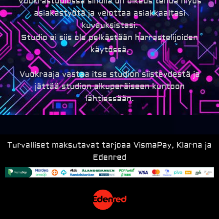
Vuokrastudiossa sinulla on oikeus tehdä myös
asiakastyötä ja velottaa asiakkaaltasi
kuvauksistasi.
Studio ei siis ole pelkästään harrastelijoiden
käytössä.
Vuokraaja vastaa itse studion siisteydestä ja
jättää studion alkuperäiseen kuntoon
lähtiessään.
Turvalliset maksutavat tarjoaa VismaPay, Klarna ja
Edenred