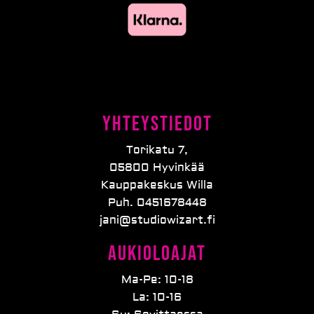
Yhteystiedot
Torikatu 7,
05800 Hyvinkää
Kauppakeskus Willa
Puh. 0451678448
jani@studiowizart.fi
Aukioloajat
Ma-Pe: 10-18
La: 10-16