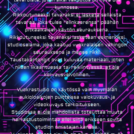
kunnossa.
Rikkoutuneeksi tavaraksi
ei lasketa
sellaista
tavaraa, joka tulee ”elinkaarensa” päähän
pitkäaikaisen käytön seurauksena.
Rikkoutuneeksi tavaraksi lasketaan esimerkiksi
studiosalama, joka kaatuu vuokralaisen vahingon
seurauksena ja menee rikki.
Taustakartongit ovat kuluvaa materiaali, joten
niiden likaantuessa tai reikiintyessä,
et ole
korvausvelvollinen.
Vuokrastudio on käytössä vain myymälän
aukioloaikojen puitteissa valokuvaus- ja
videokuvaus tarkoitukseen.
Studiossa
ei ole
mahdollista toteuttaa muuta
harrastustoimintaa ellei siitä erikseen sovita
studion omistajan kanssa.