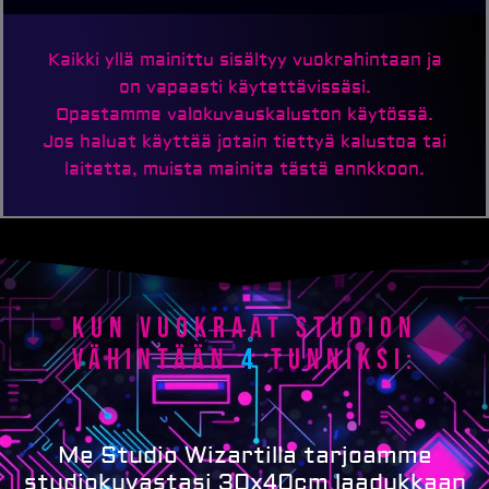
Kaikki yllä mainittu sisältyy vuokrahintaan ja
on vapaasti käytettävissäsi.
Opastamme valokuvauskaluston käytössä.
Jos haluat käyttää jotain tiettyä kalustoa tai
laitetta, muista mainita tästä ennkkoon.
Kun vuokraat studion
vähintään
4
tunniksi:
Me Studio Wizartilla tarjoamme
studiokuvastasi 30x40cm laadukkaan