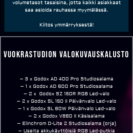
volumetasot tasaisina, jotta kaikki asiakkaat
saa asioida rauhassa myymälässä.
Kiitos ymmärryksestä!
Vuokrastudion Valokuvauskalusto
– 3 x Godox AD 400 Pro Studiosalama
– 1 x Godox AD 600 Pro Studiosalama
– 2 x Godox SZ 150R RGB Led-valo
– 2 x Godox SL 150 II Päivänvalo Led-valo
– 1 x Godox SL 60W Päivänvalo Led-valo
– 2 x Godox V860 II Käsisalama
– Elinchrom D-Lite 2 Studiosalama (orja)
– Useita akkukäyttöisiä RGB Led-putkia