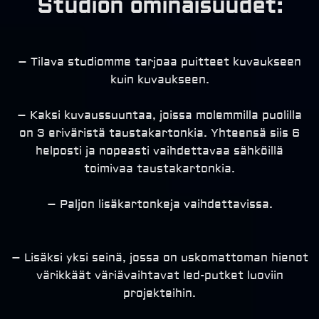
Studion ominaisuudet:
– Tilava studiomme tarjoaa puitteet kuvaukseen
kuin kuvaukseen.
– Kaksi kuvaussuuntaa, joissa molemmilla puolilla
on 3 eriväristä taustakartonkia. Yhteensä siis 6
helposti ja nopeasti vaihdettavaa sähköillä
toimivaa taustakartonkia.
– Paljon lisäkartonkeja vaihdettavissa.
– Lisäksi yksi seinä, jossa on uskomattoman hienot
värikkäät väriävaihtavat led-putket luoviin
projekteihin.