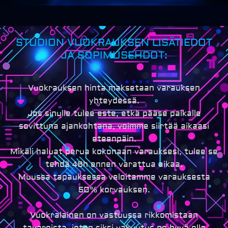
STUDION VUOKRAUKSEN LISÄTIEDOT
JA SOPIMUSEHDOT:
Vuokrauksen hinta maksetaan varauksen
yhteydessä.
Jos sinulle tulee este, etkä pääse paikalle
sovittuna ajankohtana, voimme siirtää aikaasi
eteenpäin.
Mikäli haluat perua kokonaan varauksesi, tulee se
tehdä 48h ennen varattua aikaa.
Muussa tapauksessa veloitamme varauksesta
50% korvauksen.
Vuokralainen on vastuussa rikkomistaan
tavaroista, joten siksi vakuutus on hyvä olla