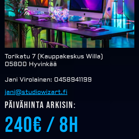
Torikatu 7 (Kauppakeskus Willa)
05800 Hyvinkää
Jani Virolainen: 0458941199
jani@studiowizart.fi
Päivähinta arkisin:
240€ / 8h