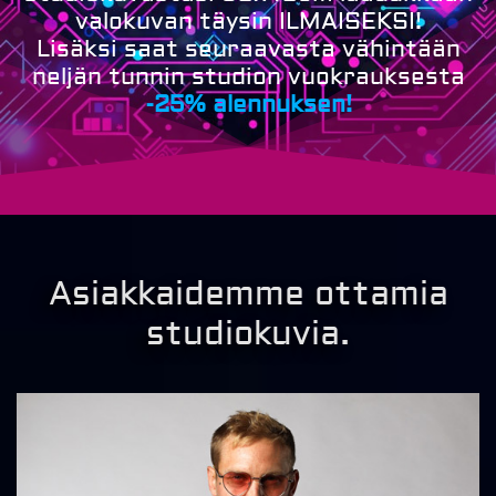
valokuvan täysin ILMAISEKSI!
Lisäksi saat seuraavasta vähintään
neljän tunnin studion vuokrauksesta
-25% alennuksen!
Asiakkaidemme ottamia
studiokuvia.