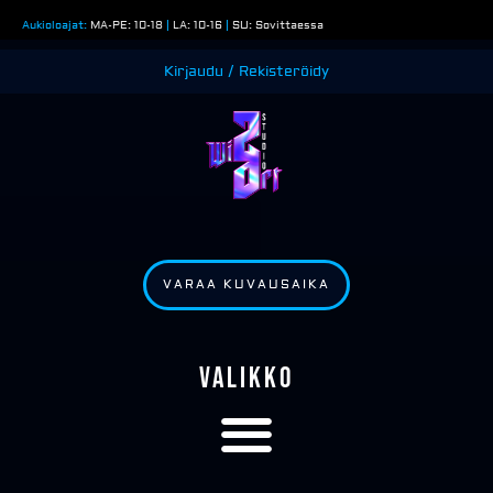
Siirry
Aukioloajat:
MA-PE: 10-18
|
LA: 10-16
|
SU: Sovittaessa
sisältöön
Kirjaudu / Rekisteröidy
VARAA KUVAUSAIKA
VALIKKO