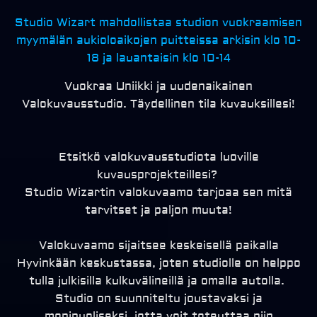
Studio Wizart mahdollistaa studion vuokraamisen
myymälän aukioloaikojen puitteissa arkisin klo 10-
18 ja lauantaisin klo 10-14
Vuokraa Uniikki ja uudenaikainen
Valokuvausstudio. Täydellinen tila kuvauksillesi!
Etsitkö valokuvausstudiota luoville
kuvausprojekteillesi?
Studio Wizartin valokuvaamo tarjoaa sen mitä
tarvitset ja paljon muuta!
Valokuvaamo sijaitsee keskeisellä paikalla
Hyvinkään keskustassa, joten studiolle on helppo
tulla julkisilla kulkuvälineillä ja omalla autolla.
Studio on suunniteltu joustavaksi ja
monipuoliseksi, jotta voit toteuttaa niin