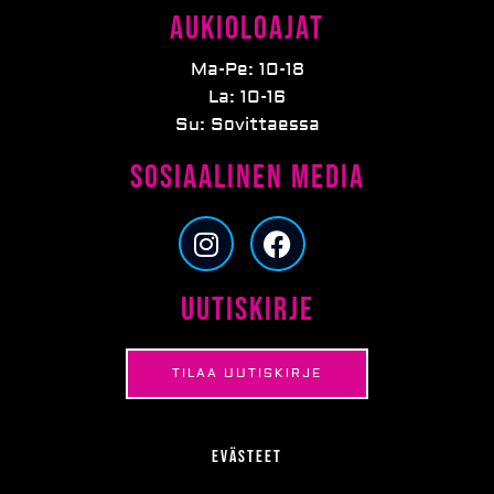
Aukioloajat
Ma-Pe: 10-18
La: 10-16
Su: Sovittaessa
Sosiaalinen media
I
F
n
a
s
c
Uutiskirje
t
e
a
b
g
o
TILAA UUTISKIRJE
r
o
a
k
m
Evästeet