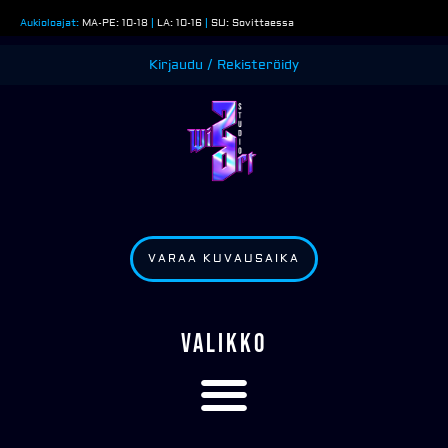
Siirry
Aukioloajat:
MA-PE: 10-18
|
LA: 10-16
|
SU: Sovittaessa
sisältöön
Kirjaudu / Rekisteröidy
VARAA KUVAUSAIKA
VALIKKO