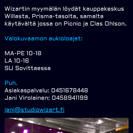
Wizartin myymälän löydät kauppakeskus
Willasta, Prisma-tasolta, samalta
käytävältä jossa on Picnic ja Clas Ohlson.
Valokuvaamon aukioloajat:
MA-PE 10-18
LA 10-16
SU Sovittaessa
Puh.
Asiakaspalvelu: 0451678448
Jani Virolainen: 0458941199
jani@studiowizart.fi