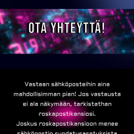
Ota Yhteyttä!
Vastaan sähköposteihin aina
mahdollisimman pian! Jos vastausta
ei ala näkymään, tarkistathan
roskapostikansiosi.
Joskus roskapostikansioon menee
sähköpostin suodatusasetuksista