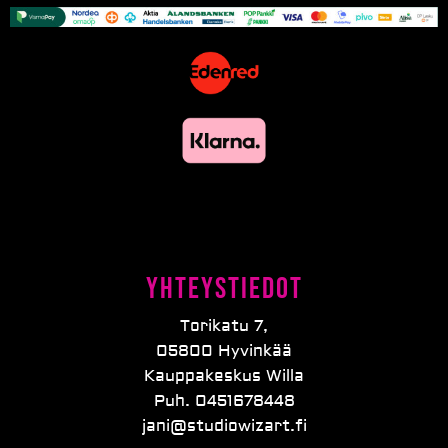
Yhteystiedot
Torikatu 7,
05800 Hyvinkää
Kauppakeskus Willa
Puh. 0451678448
jani@studiowizart.fi