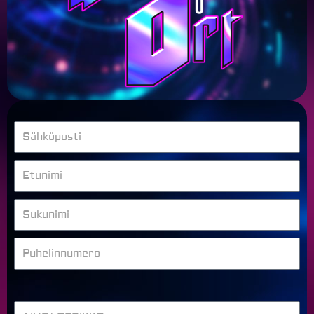
Sähköposti
Etunimi
Sukunimi
Puhelinnumero
AIHE