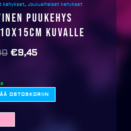
t kehykset
,
Jouluaiheiset kehykset
vinen puukehys
 10x15cm kuvalle
90
€
9,45
Alkuperäinen
Nykyinen
hinta
hinta
oli:
on:
€18,90.
€9,45.
sa
SÄÄ OSTOSKORIIN