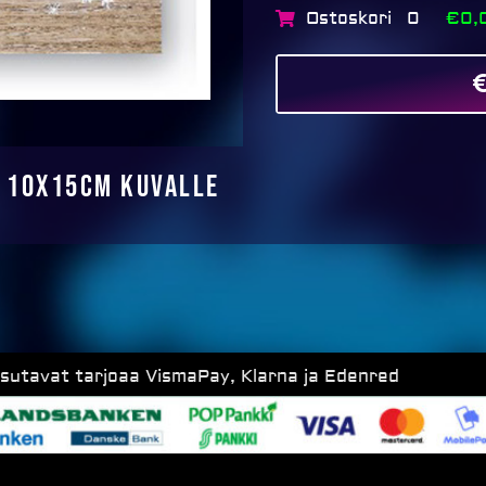
määrä
Ostoskori
€0,
0
– 10x15cm kuvalle
ksutavat tarjoaa VismaPay, Klarna ja Edenred