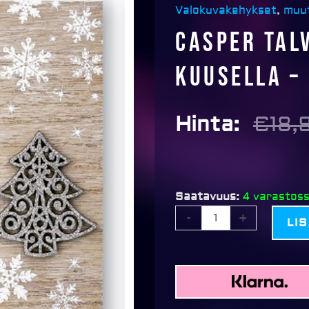
Valokuvakehykset
,
muu
Casper tal
kuusella –
Hinta:
€
18,
Casper
Saatavuus:
4 varastos
talvinen
-
+
LI
puukehys
kuusella
-
10x15cm
kuvalle