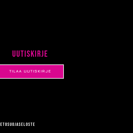
Uutiskirje
TILAA UUTISKIRJE
ietosuojaseloste