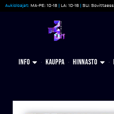
Siirry
Aukioloajat:
MA-PE: 10-18
|
LA: 10-16
|
SU: Sovittaess
sisältöön
Info
Kauppa
Hinnasto