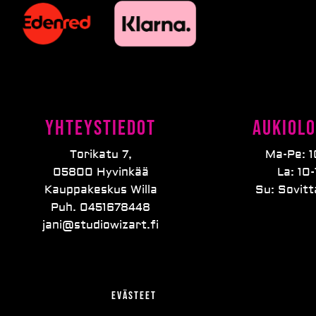
Yhteystiedot
Aukiolo
Torikatu 7,
Ma-Pe: 1
05800 Hyvinkää
La: 10-
Kauppakeskus Willa
Su: Sovit
Puh. 0451678448
jani@studiowizart.fi
Evästeet