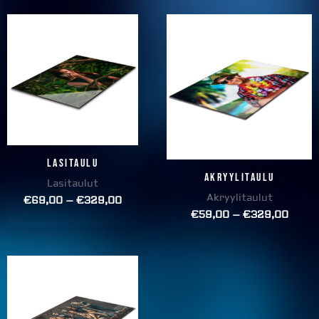
Price
Price
range:
range
€69,00
€59,
through
throu
€329,00
€329
Lasitaulu
Akryylitaulu
Lasitaulut
Akryylitaulut
€
69,00
–
€
329,00
€
59,00
–
€
329,00
Price
range:
€59,00
through
€229,00