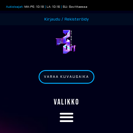
Siirry
Aukioloajat:
MA-PE: 10-18
|
LA: 10-16
|
SU: Sovittaessa
sisältöön
Kirjaudu / Rekisteröidy
VARAA KUVAUSAIKA
VALIKKO