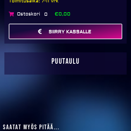
Toimitusaika: 7-11 vrk
Ostoskori
€0,00
0
SIIRRY KASSALLE
MAKSA
Puutaulu
Saatat myös pitää...