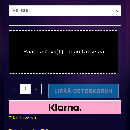
määrä
Raahaa kuva(t) tähän tai
selaa
-
+
LISÄÄ OSTOSKORIIN
Tilattavissa