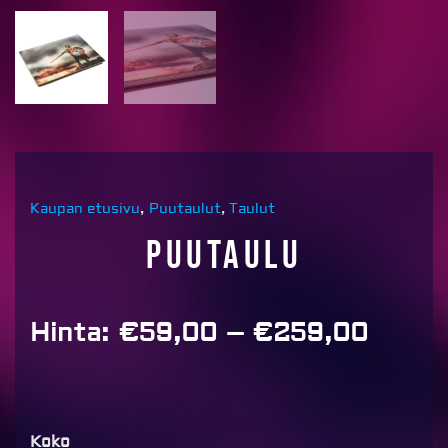
Kaupan etusivu
,
Puutaulut
,
Taulut
Puutaulu
Price
Hinta:
€
59,00
–
€
259,00
range
€59,
throu
€259
Puutaulu
Koko