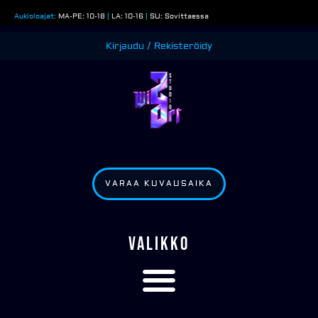
Siirry
Aukioloajat:
MA-PE: 10-18
|
LA: 10-16
|
SU: Sovittaessa
sisältöön
Kirjaudu / Rekisteröidy
VARAA KUVAUSAIKA
VALIKKO