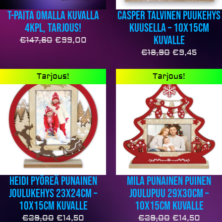
T-paita omalla kuvalla
Casper talvinen puukehys
4kpl, TARJOUS!
kuusella – 10x15cm
kuvalle
€
147,60
€
99,00
€
18,90
€
9,45
Alkuperäinen
Nykyinen
Alkuperäine
Nyky
Tarjous!
Tarjous!
hinta
hinta
hinta
hinta
oli:
on:
oli:
on:
€29,00.
€14,50.
€29,00.
€14,5
Heidi pyöreä punainen
Mila punainen puinen
joulukehys 23x24cm –
joulupuu 29x30cm –
10x15cm kuvalle
10x15cm kuvalle
€
29,00
€
14,50
€
29,00
€
14,50