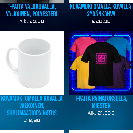
T-Paita valokuvalla,
Kuvamuki omalla kuvalla,
valkoinen, polyesteri
sydänkahva
Alk. 29,90
€
20,90
Kuvamuki omalla kuvalla
T-Paita painatuksella,
valkoinen,
miesten
sublimaatiopainatus
Alk. 21,90€
€
18,90