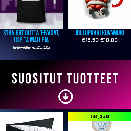
Straight outta T-paidat,
Joulupukki kuvamuki
useita malleja
€
16,90
€
10,00
€
37,90
€
29,95
Suositut tuotteet
Alkuperäine
Nyky
Tarjous!
hinta
hinta
oli:
on: