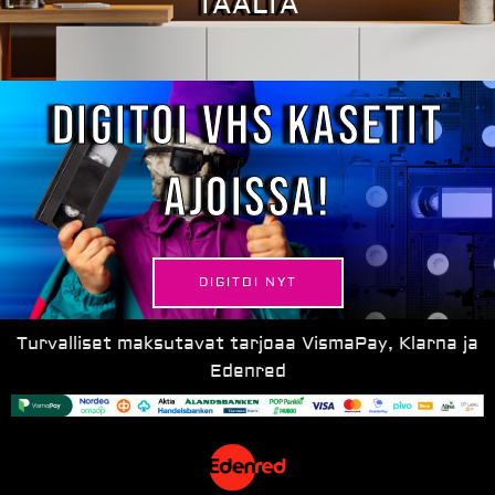
TÄÄLTÄ
Digitoi VHS kasetit
ajoissa!
DIGITOI NYT
Turvalliset maksutavat tarjoaa VismaPay, Klarna ja
Edenred