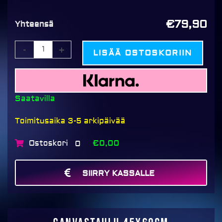
€79,90
Yhteensä
-
+
LISÄÄ OSTOSKORIIN
Saatavilla
Toimitusaika 3-5 arkipäivää
Ostoskori
€0,00
0
SIIRRY KASSALLE
MAKSA