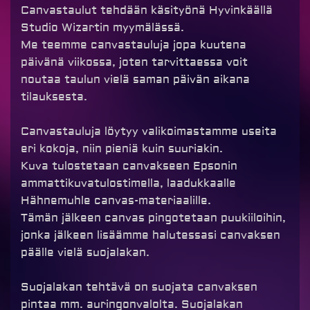
Canvastaulut tehdään käsityönä Hyvinkäällä
Studio Wizartin myymälässä.
Me teemme canvastauluja jopa kuutena
päivänä viikossa, joten tarvittaessa voit
noutaa taulun vielä saman päivän aikana
tilauksesta.
Canvastauluja löytyy valikoimastamme useita
eri kokoja, niin pieniä kuin suuriakin.
Kuva tulostetaan canvakseen Epsonin
ammattikuvatulostimella, laadukkaalle
Hähnemuhle canvas-materiaalille.
Tämän jälkeen canvas pingotetaan puukiiloihin,
jonka jälkeen lisäämme halutessasi canvaksen
päälle vielä suojalakan.
Suojalakan tehtävä on suojata canvaksen
pintaa mm. auringonvalolta. Suojalakan