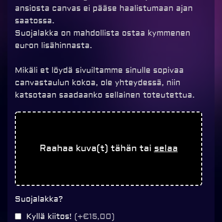
ansiosta canvas ei pääse haalistumaan ajan
saatossa.
Suojalakka on mahdollista ostaa kymmenen
euron lisähinnasta.
Mikäli et löydä sivuiltamme sinulle sopivaa
canvastaulun kokoa, ole yhteydessä, niin
katsotaan saadaanko sellainen toteutettua.
Canvastaulu
45x60cm
määrä
Raahaa kuva(t) tähän tai
selaa
Suojalakka?
Kyllä kiitos!
(+€15,00)