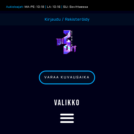
Siirry
Aukioloajat:
MA-PE: 10-18
|
LA: 10-16
|
SU: Sovittaessa
sisältöön
Kirjaudu / Rekisteröidy
VARAA KUVAUSAIKA
VALIKKO