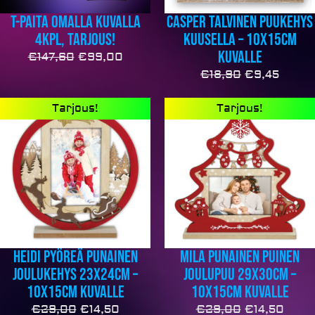
T-paita omalla kuvalla
Casper talvinen puukehys
4kpl, TARJOUS!
kuusella – 10x15cm
kuvalle
€
147,60
€
99,00
€
18,90
€
9,45
Alkuperäinen
Nykyinen
Alkuperäine
Nyky
Tarjous!
Tarjous!
hinta
hinta
hinta
hinta
oli:
on:
oli:
on:
€29,00.
€14,50.
€29,00.
€14,5
Heidi pyöreä punainen
Mila punainen puinen
joulukehys 23x24cm –
joulupuu 29x30cm –
10x15cm kuvalle
10x15cm kuvalle
€
29,00
€
14,50
€
29,00
€
14,50