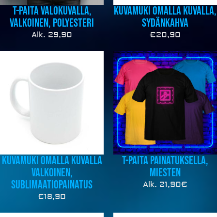
T-Paita valokuvalla,
Kuvamuki omalla kuvalla,
valkoinen, polyesteri
sydänkahva
Alk. 29,90
€
20,90
Kuvamuki omalla kuvalla
T-Paita painatuksella,
valkoinen,
miesten
sublimaatiopainatus
Alk. 21,90€
€
18,90