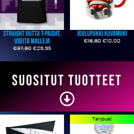
Straight outta T-paidat,
Joulupukki kuvamuki
useita malleja
€
16,90
€
10,00
€
37,90
€
29,95
Suositut tuotteet
Alkuperäine
Nyky
Tarjous!
hinta
hinta
oli:
on: