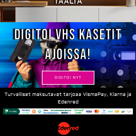
TÄÄLTÄ
Digitoi VHS kasetit
ajoissa!
DIGITOI NYT
Turvalliset maksutavat tarjoaa VismaPay, Klarna ja
Edenred