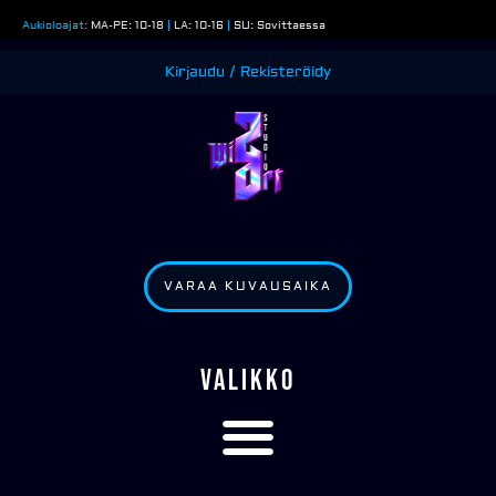
Siirry
Aukioloajat:
MA-PE: 10-18
|
LA: 10-16
|
SU: Sovittaessa
sisältöön
Kirjaudu / Rekisteröidy
VARAA KUVAUSAIKA
VALIKKO