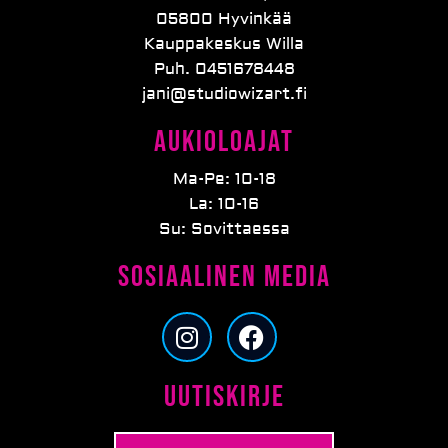
05800 Hyvinkää
Kauppakeskus Willa
Puh. 0451678448
jani@studiowizart.fi
Aukioloajat
Ma-Pe: 10-18
La: 10-16
Su: Sovittaessa
Sosiaalinen media
I
F
n
a
s
c
Uutiskirje
t
e
a
b