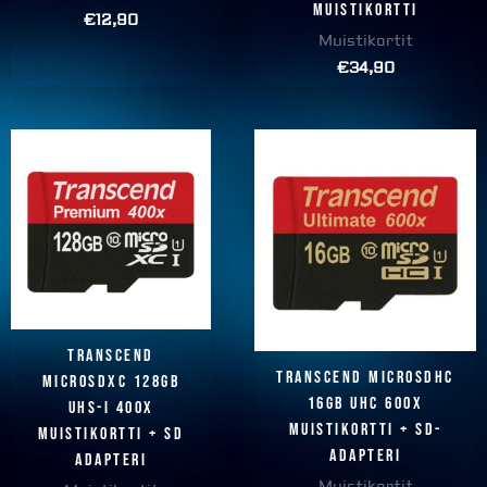
muistikortti
€
12,90
Muistikortit
€
34,90
Transcend
Transcend microSDHC
microSDXC 128GB
16GB UHC 600x
UHS-I 400x
muistikortti + SD-
muistikortti + SD
Adapteri
Adapteri
Muistikortit