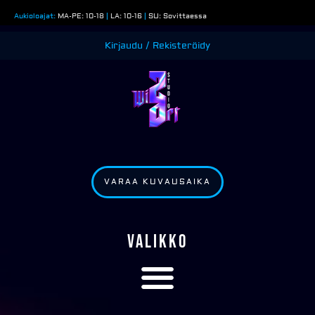
Siirry
Aukioloajat:
MA-PE: 10-18
|
LA: 10-16
|
SU: Sovittaessa
sisältöön
Kirjaudu / Rekisteröidy
VARAA KUVAUSAIKA
VALIKKO