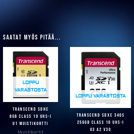
Saatat myös pitää...
LOPPU
VARASTOSTA
LOPPU VARASTOSTA
Transcend SDHC
Transcend SDXC 340S
8GB Class 10 UHS-I
256GB Class 10 UHS-I
U1 muistikortti
U3 A2 V30
Muistikortit