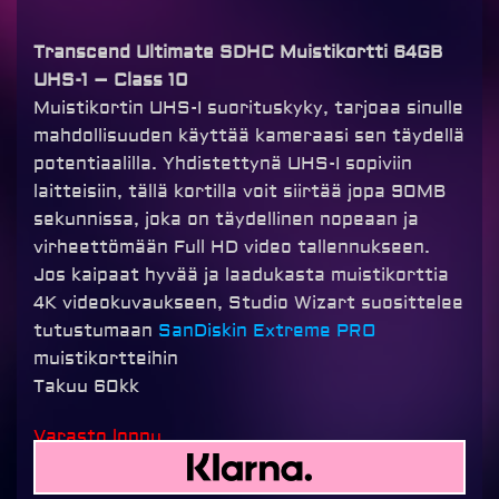
Transcend Ultimate SDHC Muistikortti 64GB
UHS-1 – Class 10
Muistikortin UHS-I suorituskyky, tarjoaa sinulle
mahdollisuuden käyttää kameraasi sen täydellä
potentiaalilla. Yhdistettynä UHS-I sopiviin
laitteisiin, tällä kortilla voit siirtää jopa 90MB
sekunnissa, joka on täydellinen nopeaan ja
virheettömään Full HD video tallennukseen.
Jos kaipaat hyvää ja laadukasta muistikorttia
4K videokuvaukseen, Studio Wizart suosittelee
tutustumaan
SanDiskin Extreme PRO
muistikortteihin
Takuu 60kk
Varasto loppu