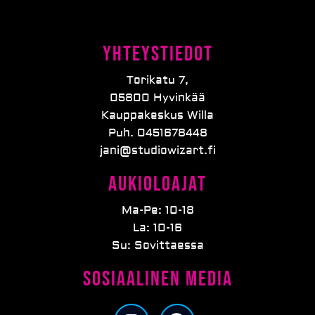
Yhteystiedot
Torikatu 7,
05800 Hyvinkää
Kauppakeskus Willa
Puh. 0451678448
jani@studiowizart.fi
Aukioloajat
Ma-Pe: 10-18
La: 10-16
Su: Sovittaessa
Sosiaalinen media
I
F