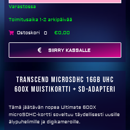
muistikortti
Varastossa
+
SD-
Toimitusaika 1-2 arkipäivää
Adapteri
Ostoskori
€0,00
0
määrä
SIIRRY KASSALLE
MAKSA
Transcend microSDHC 16GB UHC
600x muistikortti + SD-Adapteri
Tämä jäätävän nopea Ultimate 600X
microSDHC-kortti soveltuu täydellisesti uusille
älypuhelimille ja digikameroille.