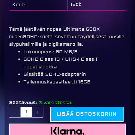
16gb
Koot:
Tämä jäätävän nopea Ultimate 600X
microSDHC-kortti soveltuu täydellisesti uusille
älypuhelimille ja digikameroille.
Lukunopeus: 90 MB/S
SDHC Class 10 / UHS-I Class 1
nopeusluokka
Sisältää SDHC-adapterin
Tallennuskapasiteetti 16GB
Transcend
Saatavuus:
2 varastossa
microSDHC
-
+
LISÄÄ OSTOSKORIIN
16GB
UHC
600x