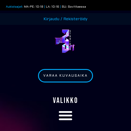
Siirry
Aukioloajat:
MA-PE: 10-18
|
LA: 10-16
|
SU: Sovittaessa
sisältöön
Kirjaudu / Rekisteröidy
VARAA KUVAUSAIKA
VALIKKO