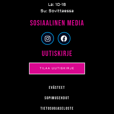
La: 10-16
Su: Sovittaessa
Sosiaalinen media
I
F
n
a
s
c
Uutiskirje
t
e
a
b
g
o
TILAA UUTISKIRJE
r
o
a
k
m
Evästeet
Sopimusehdot
Tietosuojaseloste