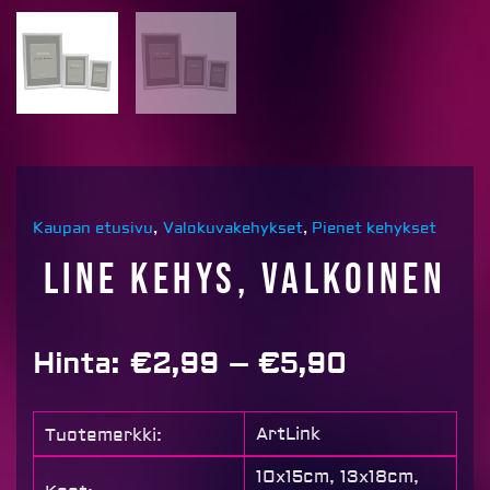
Kaupan etusivu
,
Valokuvakehykset
,
Pienet kehykset
Line kehys, VALKOINEN
Price
Hinta:
€
2,99
–
€
5,90
range:
€2,99
ArtLink
Tuotemerkki:
through
€5,90
10x15cm, 13x18cm,