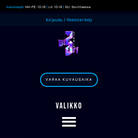
Siirry
Aukioloajat:
MA-PE: 10-18
|
LA: 10-16
|
SU: Sovittaessa
sisältöön
Kirjaudu / Rekisteröidy
VARAA KUVAUSAIKA
VALIKKO