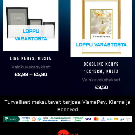
range:
€2,99
through
€5,90
LOPPU
VARASTOSTA
LOPPU VARASTOSTA
Line kehys, MUSTA
Decoline kehys
Valokuvakehykset
10x15cm, KULTA
€
2,99
–
€
5,90
Valokuvakehykset
€
3,50
Turvalliset maksutavat tarjoaa VismaPay, Klarna ja
Edenred