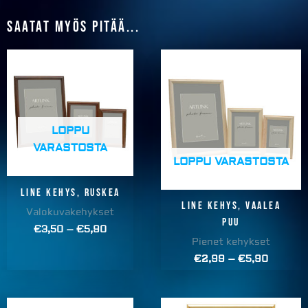
Saatat myös pitää...
Price
Price
range:
range:
€3,50
€2,99
through
through
€5,90
€5,90
LOPPU
VARASTOSTA
LOPPU VARASTOSTA
Line kehys, RUSKEA
Line kehys, VAALEA
Valokuvakehykset
PUU
€
3,50
–
€
5,90
Pienet kehykset
€
2,99
–
€
5,90
Price