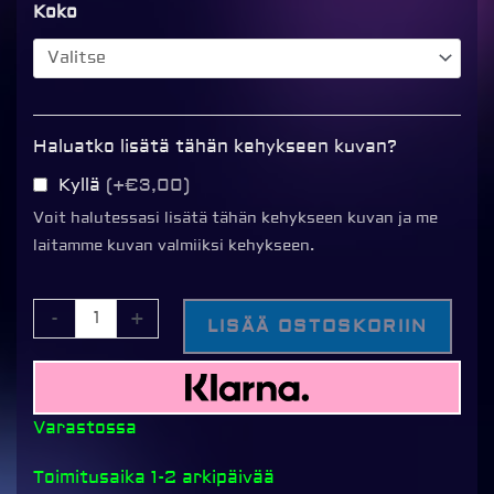
Line
Koko
kehys,
VALKOINEN
määrä
Haluatko lisätä tähän kehykseen kuvan?
Kyllä
(+€3,00)
Voit halutessasi lisätä tähän kehykseen kuvan ja me
laitamme kuvan valmiiksi kehykseen.
-
+
LISÄÄ OSTOSKORIIN
Varastossa
Toimitusaika 1-2 arkipäivää