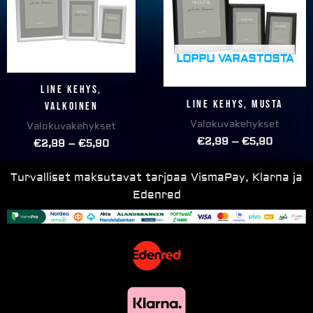
€5,90
€5,90
LOPPU VARASTOSTA
Line kehys,
Line kehys, MUSTA
VALKOINEN
Valokuvakehykset
Valokuvakehykset
€
2,99
–
€
5,90
€
2,99
–
€
5,90
Turvalliset maksutavat tarjoaa VismaPay, Klarna ja
Edenred