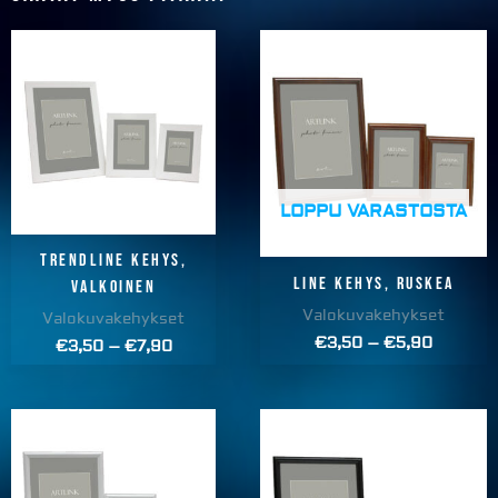
Price
Price
range:
range:
€3,50
€3,50
through
through
€7,90
€5,90
LOPPU VARASTOSTA
Trendline kehys,
Line kehys, RUSKEA
VALKOINEN
Valokuvakehykset
Valokuvakehykset
€
3,50
–
€
5,90
€
3,50
–
€
7,90
Price
Price
range:
range:
€2,99
€2,99
through
through