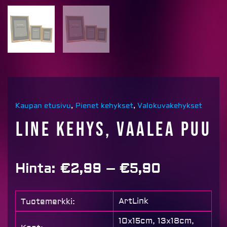
Kaupan etusivu
,
Pienet kehykset
,
Valokuvakehykset
Line kehys, VAALEA PUU
Price
Hinta:
€
2,99
–
€
5,90
range:
€2,99
ArtLink
Tuotemerkki:
through
€5,90
10x15cm, 13x18cm,