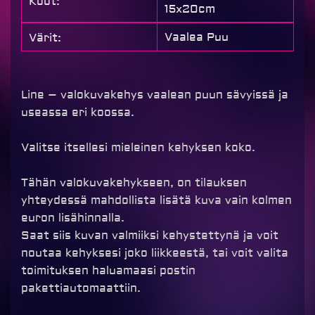
Koot:
15x20cm
Vaalea Puu
Värit:
Line – valokuvakehys vaalean puun sävyissä ja
useassa eri koossa.
Valitse itsellesi mieleinen kehyksen koko.
Tähän valokuvakehykseen, on tilauksen
yhteydessä mahdollista lisätä kuva vain kolmen
euron lisähinnalla.
Saat siis kuvan valmiiksi kehystettynä ja voit
noutaa kehyksesi joko liikkeestä, tai voit valita
toimituksen haluamaasi postin
pakettiautomaattiin.