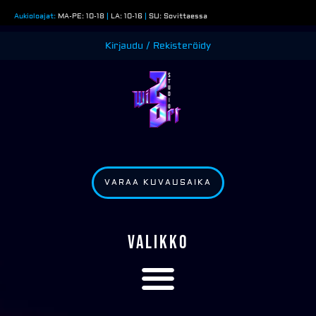
Siirry
Aukioloajat:
MA-PE: 10-18
|
LA: 10-16
|
SU: Sovittaessa
sisältöön
Kirjaudu / Rekisteröidy
VARAA KUVAUSAIKA
VALIKKO