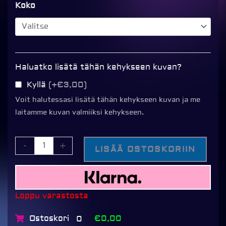
Line
Koko
kehys,
VAALEA
PUU
määrä
Haluatko lisätä tähän kehykseen kuvan?
Kyllä
(+€3,00)
Voit halutessasi lisätä tähän kehykseen kuvan ja me
laitamme kuvan valmiiksi kehykseen.
-
+
LISÄÄ OSTOSKORIIN
Loppu varastosta
Ostoskori
€0,00
0