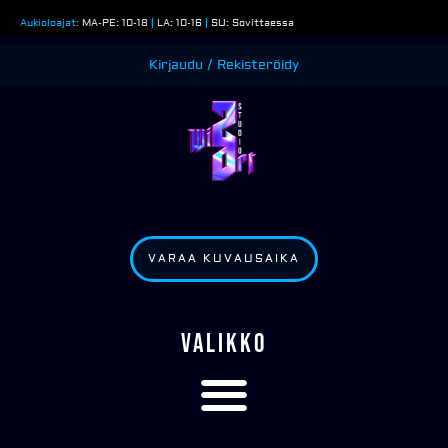
Siirry
Aukioloajat:
MA-PE: 10-18
|
LA: 10-16
|
SU: Sovittaessa
sisältöön
Kirjaudu / Rekisteröidy
VARAA KUVAUSAIKA
VALIKKO