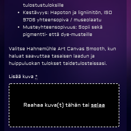
tulostustuloksille
Kestävyys: Hapoton ja ligniinitön, ISO
9706 yhteensopiva / museolaatu
Musteyhteensopivuus: Sopii sekä
pigmentti- että dye-musteille
Valitse Hahnemühle Art Canvas Smooth, kun
haluat saavuttaa tasaisen laadun ja
huippuluokan tulokset taidetulosteissasi.
Canvastaulu
Lisää kuva
*
Smooth
määrä
Raahaa kuva(t) tähän tai
selaa