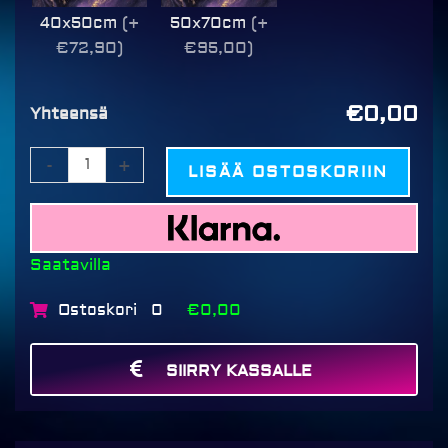
40x50cm
(+
50x70cm
(+
€72,90)
€95,00)
€0,00
Yhteensä
-
+
LISÄÄ OSTOSKORIIN
Saatavilla
Ostoskori
€0,00
0
SIIRRY KASSALLE
MAKSA