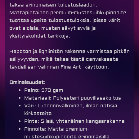
takaa erinomaisen tulostuslaadun.
Mattapintainen premium-mustesuihkupinnoite
tuottaa upeita tulostustuloksia, joissa värit
ovat eloisia, mustan sävyt syviä ja
yksityiskohdat tarkkoja.
Hapoton ja ligniinitön rakenne varmistaa pitkän
säilyvyyden, mikä tekee tästä canvaksesta
täydellisen valinnan Fine Art -käyttöön.
Ominaisuudet:
Paino: 370 gsm
Materiaali: Polyesteri-puuvillasekoitus
Väri: Luonnonvalkoinen, ilman optisia
kirkasteita
Pinta: Sileä, yhtenäinen kangasrakenne
Pinnoite: Matta premium-
mustesuihkupinnoite erinomaisille