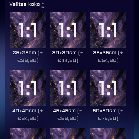
Valitse koko
*
25x25cm
(+
30x30cm
(+
35x35cm
(+
€39,90)
€44,90)
€54,90)
40x40cm
(+
45x45cm
(+
50x50cm
(+
€64,90)
€69,90)
€75,90)