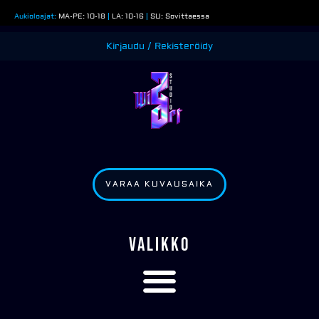
Siirry
Aukioloajat:
MA-PE: 10-18
|
LA: 10-16
|
SU: Sovittaessa
sisältöön
Kirjaudu / Rekisteröidy
VARAA KUVAUSAIKA
VALIKKO