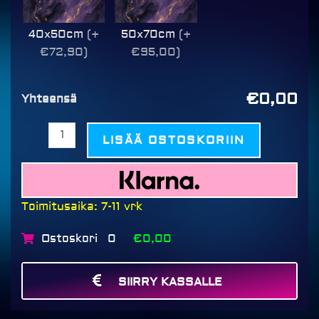
40x50cm
(+
50x70cm
(+
€72,90)
€95,00)
€0,00
Yhteensä
LISÄÄ OSTOSKORIIN
Toimitusaika: 7-11 vrk
Ostoskori
€0,00
0
SIIRRY KASSALLE