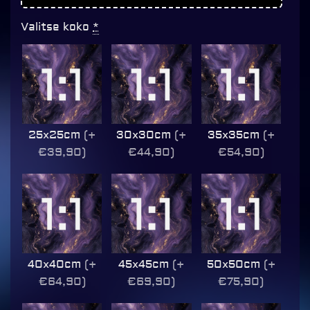
Valitse koko
*
25x25cm
(+
30x30cm
(+
35x35cm
(+
€39,90)
€44,90)
€54,90)
40x40cm
(+
45x45cm
(+
50x50cm
(+
€64,90)
€69,90)
€75,90)