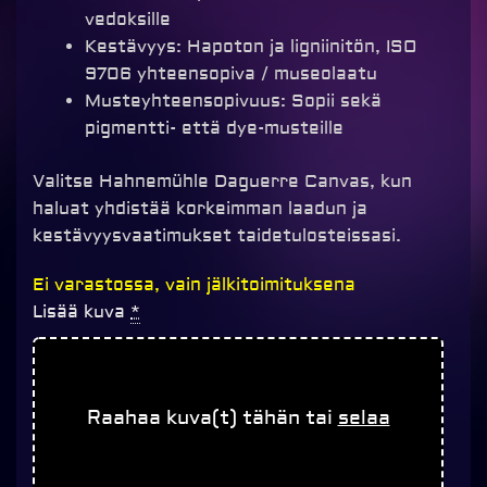
vedoksille
Kestävyys: Hapoton ja ligniinitön, ISO
9706 yhteensopiva / museolaatu
Musteyhteensopivuus: Sopii sekä
pigmentti- että dye-musteille
Valitse Hahnemühle Daguerre Canvas, kun
haluat yhdistää korkeimman laadun ja
kestävyysvaatimukset taidetulosteissasi.
Canvastaulu
Ei varastossa, vain jälkitoimituksena
Daguerre
Lisää kuva
*
määrä
Raahaa kuva(t) tähän tai
selaa