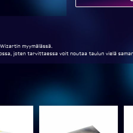
 Wizartin myymälässä.
sa, joten tarvittaessa voit noutaa taulun vielä saman
Price
Price
range:
range:
€59,00
€59,00
through
through
€329,00
€259,00