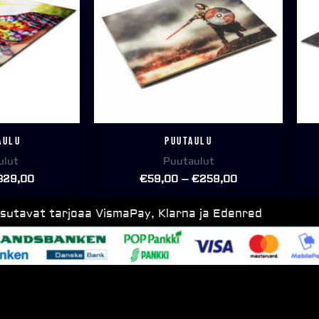
aulu
Puutaulu
ulut
Puutaulut
329,00
€
59,00
–
€
259,00
ksutavat tarjoaa VismaPay, Klarna ja Edenred