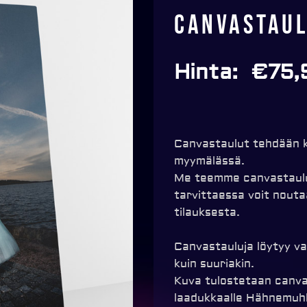
Canvastau
Hinta:
€
75,
Canvastaulut tehdään k
myymälässä.
Me teemme canvastauluj
tarvittaessa voit nouta
tilauksesta.
Canvastauluja löytyy va
kuin suuriakin.
Kuva tulostetaan canva
laadukkaalle Hähnemuhl