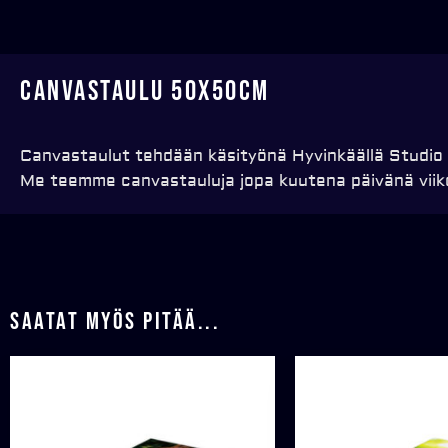
Canvastaulu 50x50cm
Canvastaulut tehdään käsityönä Hyvinkäällä Studio
Me teemme canvastauluja jopa kuutena päivänä viikos
Saatat myös pitää...
Price
range:
€69,00
through
€329,00