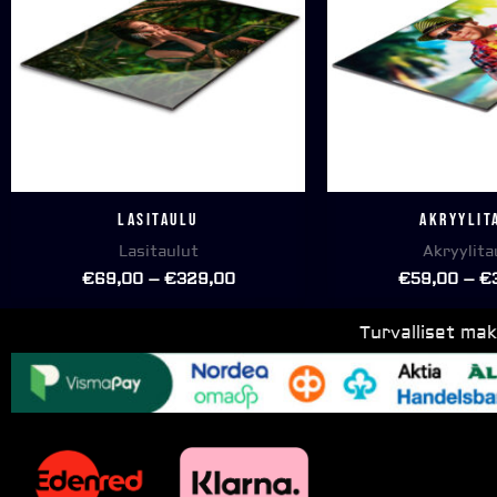
Lasitaulu
Akryylit
Lasitaulut
Akryylita
€
69,00
–
€
329,00
€
59,00
–
€
Turvalliset ma