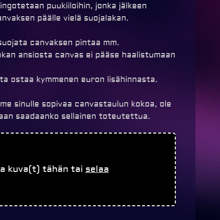
ngotetaan puukiiloihin, jonka jälkeen
nvaksen päälle vielä suojalakan.
suojata canvaksen pintaa mm.
lakan ansiosta canvas ei pääse haalistumaan
sta ostaa kymmenen euron lisähinnasta.
amme sinulle sopivaa canvastaulun kokoa, ole
taan saadaanko sellainen toteutettua.
a kuva(t) tähän tai
selaa