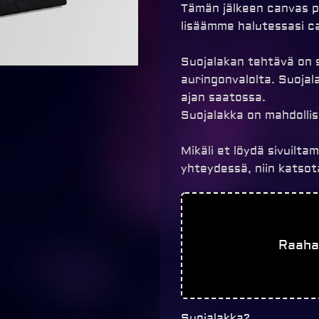
Tämän jälkeen canvas pi
lisäämme halutessasi ca
Suojalakan tehtävä on 
auringonvalolta. Suoja
ajan saatossa.
Suojalakka on mahdolli
Mikäli et löydä sivuilt
yhteydessä, niin katso
Canvastaulu
50x50cm
määrä
Raaha
Suojalakka?