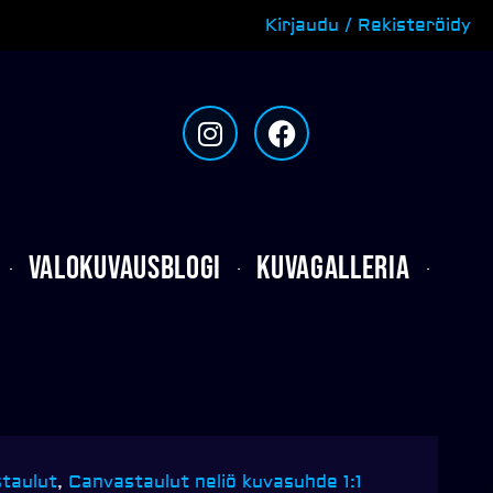
Kirjaudu / Rekisteröidy
I
F
n
a
s
c
t
e
a
b
g
o
Valokuvausblogi
Kuvagalleria
r
o
a
k
m
taulut
,
Canvastaulut neliö kuvasuhde 1:1