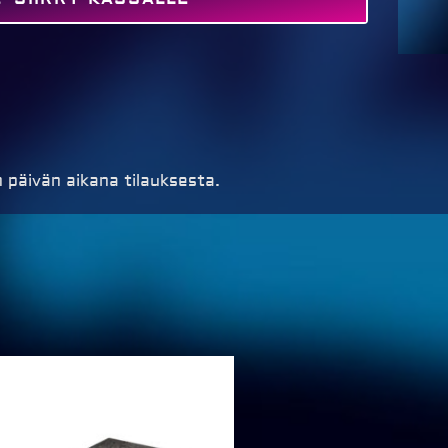
MAKSA
 päivän aikana tilauksesta.
Price
range:
€59,00
through
€229,00