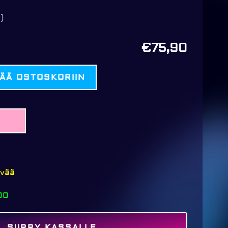
)
€75,90
SÄÄ OSTOSKORIIN
ivää
00
SIIRRY KASSALLE