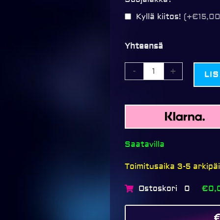
Kyllä kiitos!
(+€15,00
Yhteensä
-
+
LI
Saatavilla
Toimitusaika 3-5 arkipä
Ostoskori
€0,
0