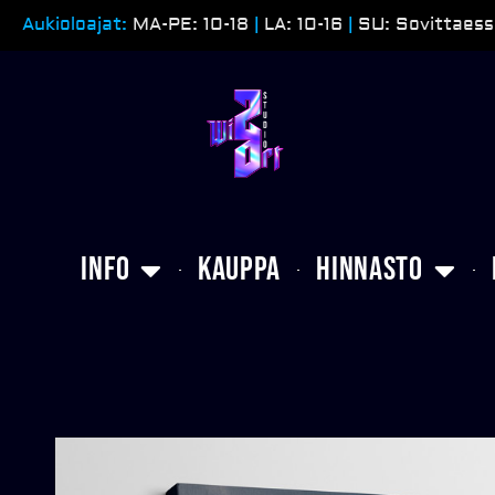
Siirry
Aukioloajat:
MA-PE: 10-18
|
LA: 10-16
|
SU: Sovittaess
sisältöön
Info
Kauppa
Hinnasto