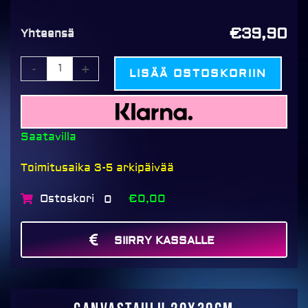
€39,90
Yhteensä
-
+
LISÄÄ OSTOSKORIIN
Saatavilla
Toimitusaika 3-5 arkipäivää
Ostoskori
€0,00
0
SIIRRY KASSALLE
MAKSA