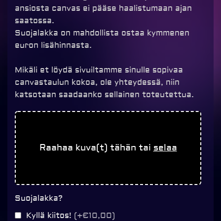
ansiosta canvas ei pääse haalistumaan ajan
saatossa.
Suojalakka on mahdollista ostaa kymmenen
euron lisähinnasta.
Mikäli et löydä sivuiltamme sinulle sopivaa
canvastaulun kokoa, ole yhteydessä, niin
katsotaan saadaanko sellainen toteutettua.
Canvastaulu
20x30cm
määrä
Raahaa kuva(t) tähän tai
selaa
Suojalakka?
Kyllä kiitos!
(+€10,00)