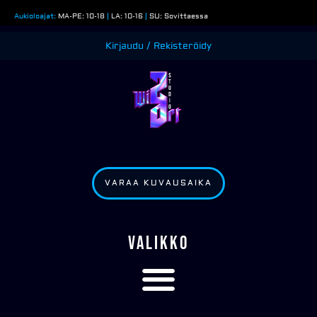
Siirry
Aukioloajat:
MA-PE: 10-18
|
LA: 10-16
|
SU: Sovittaessa
sisältöön
Kirjaudu / Rekisteröidy
VARAA KUVAUSAIKA
VALIKKO