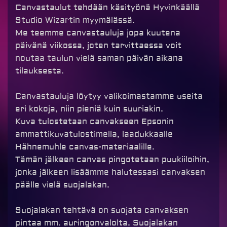
Canvastaulut tehdään käsityönä Hyvinkäällä
Studio Wizartin myymälässä.
Me teemme canvastauluja jopa kuutena
päivänä viikossa, joten tarvittaessa voit
noutaa taulun vielä saman päivän aikana
tilauksesta.
Canvastauluja löytyy valikoimastamme useita
eri kokoja, niin pieniä kuin suuriakin.
Kuva tulostetaan canvakseen Epsonin
ammattikuvatulostimella, laadukkaalle
Hähnemuhle canvas-materiaalille.
Tämän jälkeen canvas pingotetaan puukiiloihin,
jonka jälkeen lisäämme halutessasi canvaksen
päälle vielä suojalakan.
Suojalakan tehtävä on suojata canvaksen
pintaa mm. auringonvalolta. Suojalakan