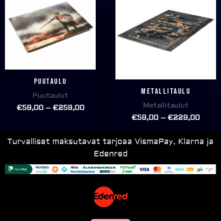
€59,00
€59,
through
throu
€259,00
€229
Puutaulu
Metallitaulu
Puutaulut
Metallitaulut
€
59,00
–
€
259,00
€
59,00
–
€
229,00
Turvalliset maksutavat tarjoaa VismaPay, Klarna ja
Edenred