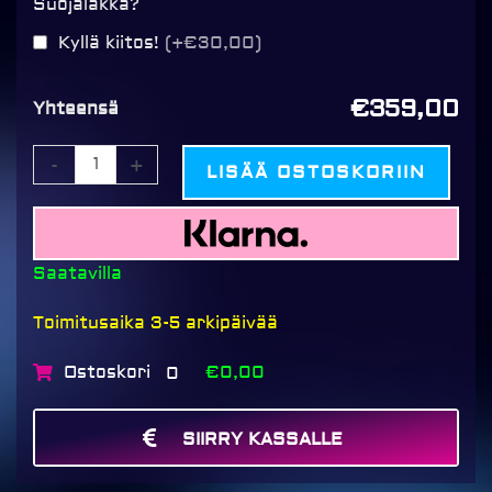
Suojalakka?
Kyllä kiitos!
(+€30,00)
€359,00
Yhteensä
-
+
LISÄÄ OSTOSKORIIN
Saatavilla
Toimitusaika 3-5 arkipäivää
Ostoskori
€0,00
0
SIIRRY KASSALLE