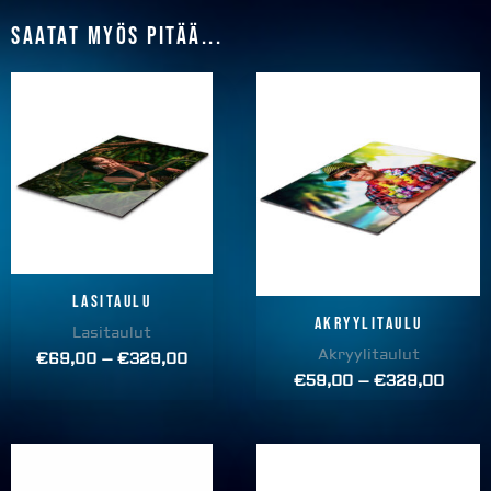
Saatat myös pitää...
Price
Price
range:
range
€69,00
€59,
through
throu
€329,00
€329
Lasitaulu
Akryylitaulu
Lasitaulut
Akryylitaulut
€
69,00
–
€
329,00
€
59,00
–
€
329,00
Price
Price
range:
range