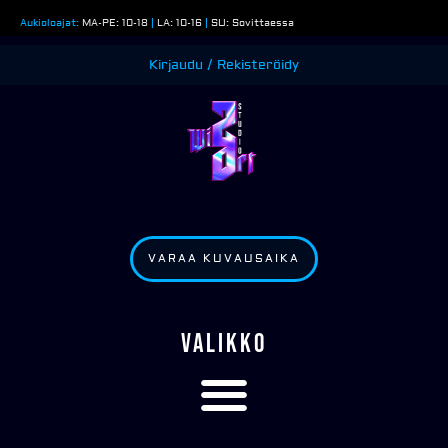
Siirry
Aukioloajat:
MA-PE: 10-18
|
LA: 10-16
|
SU: Sovittaessa
sisältöön
Kirjaudu / Rekisteröidy
VARAA KUVAUSAIKA
VALIKKO