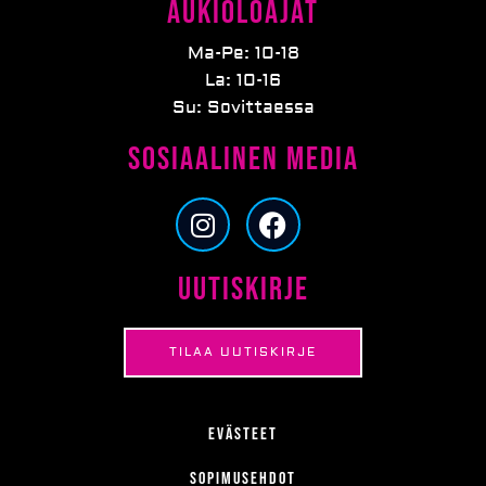
Aukioloajat
Ma-Pe: 10-18
La: 10-16
Su: Sovittaessa
Sosiaalinen media
I
F
n
a
s
c
Uutiskirje
t
e
a
b
g
o
TILAA UUTISKIRJE
r
o
a
k
m
Evästeet
Sopimusehdot