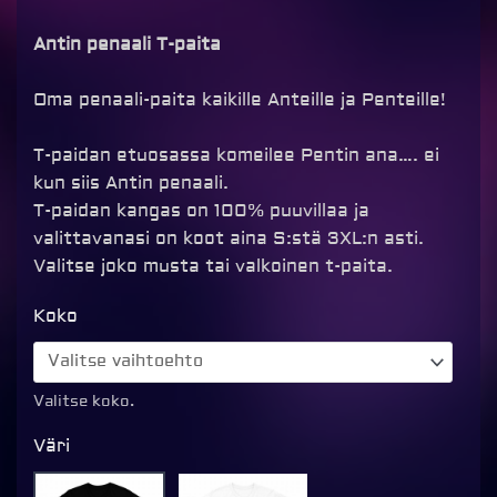
Antin penaali T-paita
Oma penaali-paita kaikille Anteille ja Penteille!
T-paidan etuosassa komeilee Pentin ana…. ei
kun siis Antin penaali.
T-paidan kangas on 100% puuvillaa ja
valittavanasi on koot aina S:stä 3XL:n asti.
Valitse joko musta tai valkoinen t-paita.
Antin
Koko
penaali
T-
paita,
Valitse koko.
valkoinen
Väri
määrä