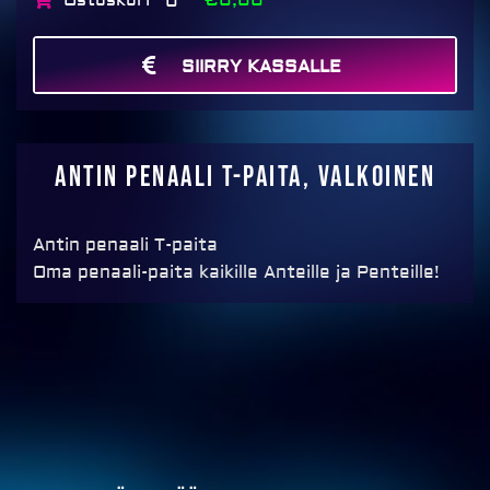
Ostoskori
€0,00
0
SIIRRY KASSALLE
MAKSA
Antin penaali T-paita, valkoinen
Antin penaali T-paita
Oma penaali-paita kaikille Anteille ja Penteille!