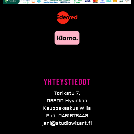
Yhteystiedot
Torikatu 7,
05800 Hyvinkää
Kauppakeskus Willa
Puh. 0451678448
jani@studiowizart.fi