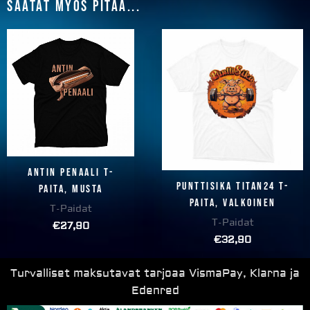
Saatat myös pitää...
Antin penaali T-
Punttisika Titan24 T-
paita, musta
paita, valkoinen
T-Paidat
T-Paidat
€
27,90
€
32,90
Turvalliset maksutavat tarjoaa VismaPay, Klarna ja
Edenred