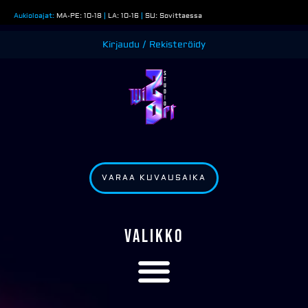
Siirry
Aukioloajat:
MA-PE: 10-18
|
LA: 10-16
|
SU: Sovittaessa
sisältöön
Kirjaudu / Rekisteröidy
VARAA KUVAUSAIKA
VALIKKO