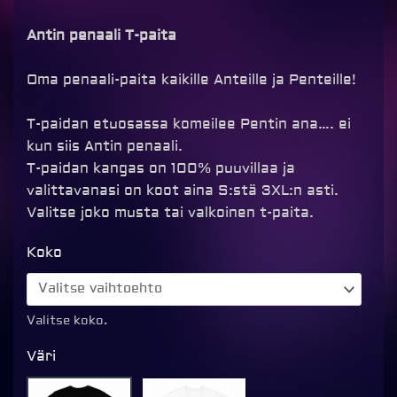
Antin penaali T-paita
Oma penaali-paita kaikille Anteille ja Penteille!
T-paidan etuosassa komeilee Pentin ana…. ei
kun siis Antin penaali.
T-paidan kangas on 100% puuvillaa ja
valittavanasi on koot aina S:stä 3XL:n asti.
Valitse joko musta tai valkoinen t-paita.
Antin
Koko
penaali
T-
paita,
Valitse koko.
musta
Väri
määrä