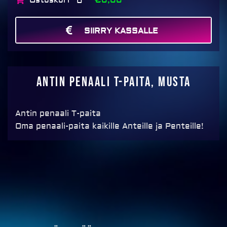
Ostoskori
€0,00
0
SIIRRY KASSALLE
MAKSA
Antin penaali T-paita, musta
Antin penaali T-paita
Oma penaali-paita kaikille Anteille ja Penteille!