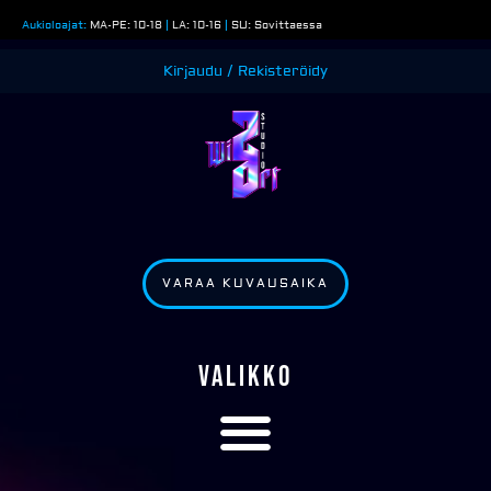
Siirry
Aukioloajat:
MA-PE: 10-18
|
LA: 10-16
|
SU: Sovittaessa
sisältöön
Kirjaudu / Rekisteröidy
VARAA KUVAUSAIKA
VALIKKO