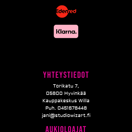
Yhteystiedot
Torikatu 7,
05800 Hyvinkää
Kauppakeskus Willa
Puh. 0451678448
jani@studiowizart.fi
Aukioloajat