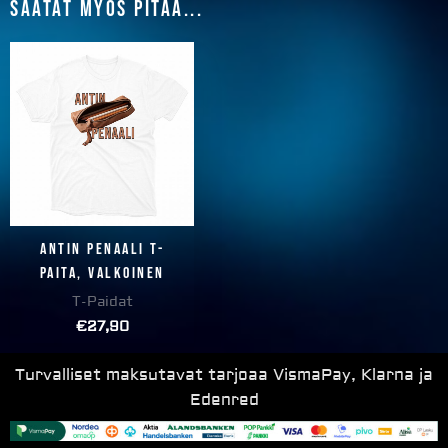
Saatat myös pitää...
Antin penaali T-
paita, valkoinen
T-Paidat
€
27,90
Turvalliset maksutavat tarjoaa VismaPay, Klarna ja
Edenred