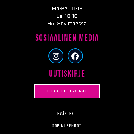
Ma-Pe: 10-18
La: 10-16
Su: Sovittaessa
Sosiaalinen media
I
F
n
a
s
c
Uutiskirje
t
e
a
b
g
o
TILAA UUTISKIRJE
r
o
a
k
m
Evästeet
Sopimusehdot