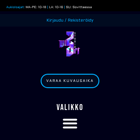
Siirry
Aukioloajat:
MA-PE: 10-18
|
LA: 10-16
|
SU: Sovittaessa
sisältöön
Kirjaudu / Rekisteröidy
VARAA KUVAUSAIKA
VALIKKO