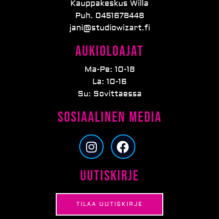
Kauppakeskus Willa
Puh. 0451678448
jani@studiowizart.fi
Aukioloajat
Ma-Pe: 10-18
La: 10-16
Su: Sovittaessa
Sosiaalinen media
I
F
n
a
s
c
Uutiskirje
t
e
a
b
g
o
TILAA UUTISKIRJE
r
o