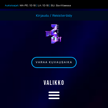
Siirry
Aukioloajat:
MA-PE: 10-18
|
LA: 10-16
|
SU: Sovittaessa
sisältöön
Kirjaudu / Rekisteröidy
VARAA KUVAUSAIKA
VALIKKO