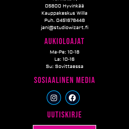
05800 Hyvinkää
Kauppakeskus Willa
Puh. 0451678448
jani@studiowizart.fi
Aukioloajat
Ma-Pe: 10-18
La: 10-16
Su: Sovittaessa
Sosiaalinen media
I
F
n
a
s
c
Uutiskirje
t
e
a
b