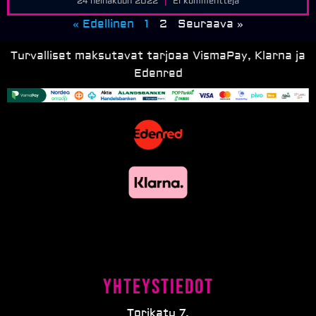
24 heinäkuun 2022
Ei kommentteja
« Edellinen
1
2
Seuraava »
Turvalliset maksutavat tarjoaa VismaPay, Klarna ja
Edenred
Yhteystiedot
Torikatu 7,