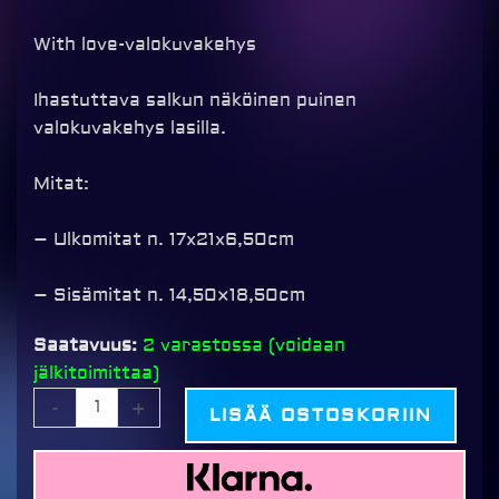
With love-valokuvakehys
Ihastuttava salkun näköinen puinen
valokuvakehys lasilla.
Mitat:
– Ulkomitat n. 17x21x6,50cm
– Sisämitat n. 14,50×18,50cm
With
Saatavuus:
2 varastossa (voidaan
Love
jälkitoimittaa)
-
-
+
LISÄÄ OSTOSKORIIN
valokuvakehys
määrä