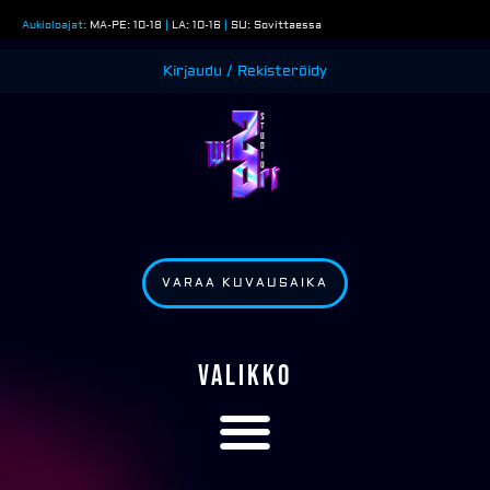
Siirry
Aukioloajat:
MA-PE: 10-18
|
LA: 10-16
|
SU: Sovittaessa
sisältöön
Kirjaudu / Rekisteröidy
VARAA KUVAUSAIKA
VALIKKO