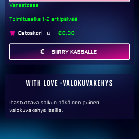
Varastossa
Toimitusaika 1-2 arkipäivää
Ostoskori
€0,00
0
SIIRRY KASSALLE
MAKSA
With Love -valokuvakehys
Ihastuttava salkun näköinen puinen
valokuvakehys lasilla.