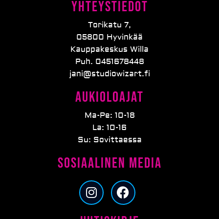
Yhteystiedot
Torikatu 7,
05800 Hyvinkää
Kauppakeskus Willa
Puh. 0451678448
jani@studiowizart.fi
Aukioloajat
Ma-Pe: 10-18
La: 10-16
Su: Sovittaessa
Sosiaalinen media
I
F
n
a
s
c