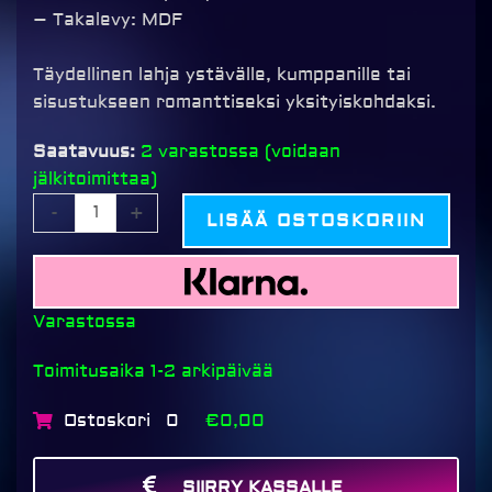
– Takalevy: MDF
Täydellinen lahja ystävälle, kumppanille tai
sisustukseen romanttiseksi yksityiskohdaksi.
Walther
Saatavuus:
2 varastossa (voidaan
Love
jälkitoimittaa)
valokuvakehys,
-
+
LISÄÄ OSTOSKORIIN
harmaa
määrä
Varastossa
Toimitusaika 1-2 arkipäivää
Ostoskori
€0,00
0
SIIRRY KASSALLE