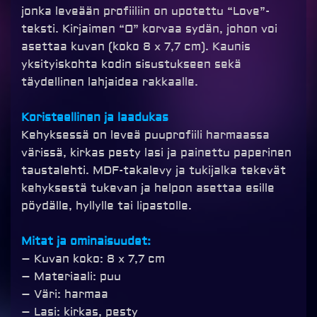
jonka leveään profiiliin on upotettu “Love”-
teksti. Kirjaimen “O” korvaa sydän, johon voi
asettaa kuvan (koko 8 x 7,7 cm). Kaunis
yksityiskohta kodin sisustukseen sekä
täydellinen lahjaidea rakkaalle.
Koristeellinen ja laadukas
Kehyksessä on leveä puuprofiili harmaassa
värissä, kirkas pesty lasi ja painettu paperinen
taustalehti. MDF-takalevy ja tukijalka tekevät
kehyksestä tukevan ja helpon asettaa esille
pöydälle, hyllylle tai lipastolle.
Mitat ja ominaisuudet:
– Kuvan koko: 8 x 7,7 cm
– Materiaali: puu
– Väri: harmaa
– Lasi: kirkas, pesty