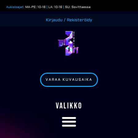
Siirry
Aukioloajat:
MA-PE: 10-18
|
LA: 10-16
|
SU: Sovittaessa
sisältöön
Kirjaudu / Rekisteröidy
VARAA KUVAUSAIKA
VALIKKO