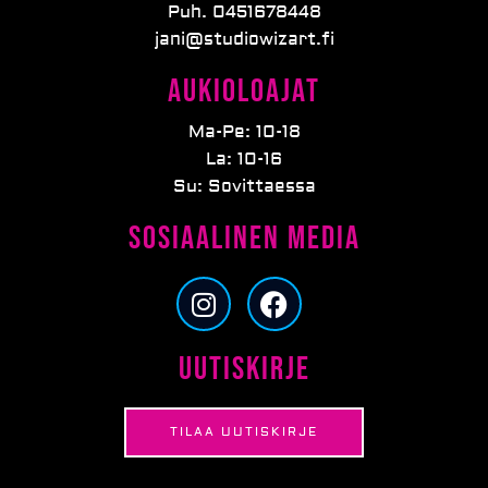
Puh. 0451678448
jani@studiowizart.fi
Aukioloajat
Ma-Pe: 10-18
La: 10-16
Su: Sovittaessa
Sosiaalinen media
I
F
n
a
s
c
Uutiskirje
t
e
a
b
g
o
TILAA UUTISKIRJE
r
o
a
k