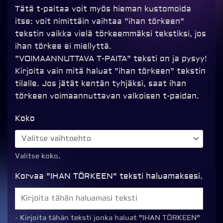
Tätä t-paitaa voit myös hieman kustomoida
itse: voit nimittäin vaihtaa ”ihan törkeen”
tekstin vaikka vielä törkeemmäksi tekstiksi, jos
ihan törkee ei miellyttä.
”VOIMAANNUTTAVA T-PAITA” teksti on ja pysyy!
Kirjoita vain mitä haluat ”ihan törkeen” tekstin
tilalle. Jos jätät kentän tyhjäksi, saat ihan
törkeen voimaannuttavan valkoisen t-paidan.
Voimaannuttava
Koko
T-
paita,
valkoinen
Valitse koko.
määrä
Korvaa "IHAN TÖRKEEN" teksti haluamaksesi.
- Kirjoita tähän teksti jonka haluat "IHAN TÖRKEEN"