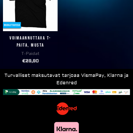
Voimaannuttava T-
paita, musta
T-Paidat
€
29,90
Turvalliset maksutavat tarjoaa VismaPay, Klarna ja
Edenred