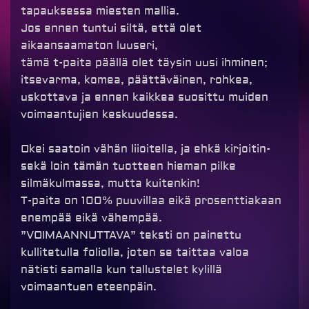
tapauksessa miesten mallia.
Jos ennen tuntui siltä, että olet
aikaansaamaton luuseri,
tämä t-paita päällä olet täysin uusi ihminen;
itsevarma, komea, päättäväinen, rohkea,
uskottava ja ennen kaikkea suosittu muiden
voimaantujien keskuudessa.
Okei saatoin vähän liioitella, ja ehkä kirjoitin-
sekä loin tämän tuotteen hieman pilke
silmäkulmassa, mutta kuitenkin!
T-paita on 100% puuvillaa eikä prosenttiakaan
enempää eikä vähempää.
”VOIMAANNUTTAVA” teksti on painettu
kullitetulla foliolla, joten se taittaa valoa
nätisti samalla kun tallustelet kylillä
voimaantuen eteenpäin.