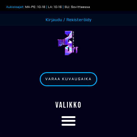
Siirry
Aukioloajat:
MA-PE: 10-18
|
LA: 10-16
|
SU: Sovittaessa
sisältöön
Kirjaudu / Rekisteröidy
VARAA KUVAUSAIKA
VALIKKO