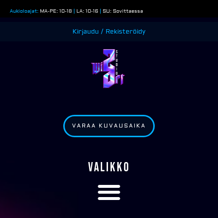
Siirry
Aukioloajat:
MA-PE: 10-18
|
LA: 10-16
|
SU: Sovittaessa
sisältöön
Kirjaudu / Rekisteröidy
VARAA KUVAUSAIKA
VALIKKO