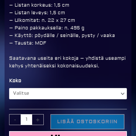
– Listan korkeus: 1,5 cm
– Listan leveys: 1,5 cm
– Ulkomitat: n. 22 x 27 cm
– Paino pakkauksella: n. 495 g
– Käyttö: pöydälle / seinälle, pysty / vaaka
– Tausta: MDF
Saatavana useita eri kokoja – yhdistä useampi
kehys yhtenäiseksi kokonaisuudeksi.
Vivan
Koko
6
valokuvakehys,
useita
kokoja
määrä
-
+
LISÄÄ OSTOSKORIIN