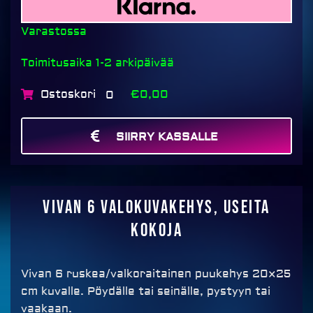
Varastossa
Toimitusaika 1-2 arkipäivää
Ostoskori
€0,00
0
SIIRRY KASSALLE
MAKSA
Vivan 6 valokuvakehys, useita
kokoja
Vivan 6 ruskea/valkoraitainen puukehys 20×25
cm kuvalle. Pöydälle tai seinälle, pystyyn tai
vaakaan.