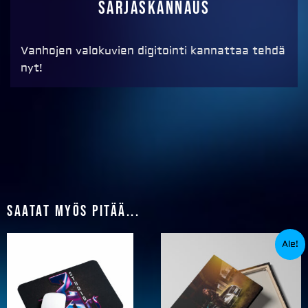
sarjaskannaus
Vanhojen valokuvien digitointi kannattaa tehdä
nyt!
Saatat myös pitää...
Alkuperäinen
Nykyine
Ale!
hinta
hinta
oli:
on:
€54,90.
€49,00