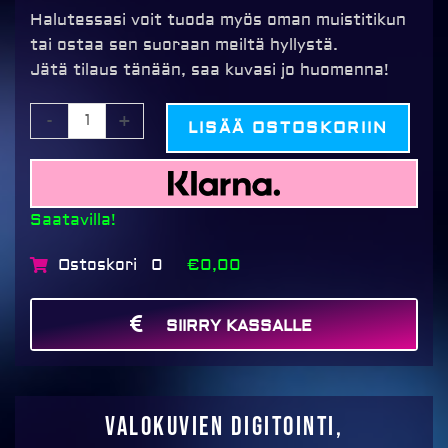
Halutessasi voit tuoda myös oman muistitikun
tai ostaa sen suoraan meiltä hyllystä.
Jätä tilaus tänään, saa kuvasi jo huomenna!
Valokuvien
-
+
LISÄÄ OSTOSKORIIN
digitointi,
sarjaskannaus
määrä
Saatavilla!
Ostoskori
€0,00
0
SIIRRY KASSALLE
MAKSA
Valokuvien digitointi,