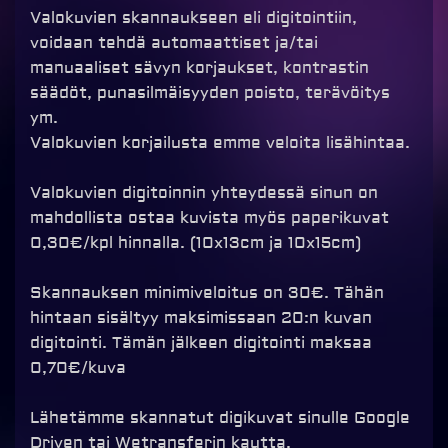
Valokuvien skannaukseen eli digitointiin,
voidaan tehdä automaattiset ja/tai
manuaaliset sävyn korjaukset, kontrastin
säädöt, punasilmäisyyden poisto, terävöitys
ym.
Valokuvien korjailusta emme veloita lisähintaa.
Valokuvien digitoinnin yhteydessä sinun on
mahdollista ostaa kuvista myös paperikuvat
0,30€/kpl hinnalla. (10x13cm ja 10x15cm)
Skannauksen minimiveloitus on 30€. Tähän
hintaan sisältyy maksimissaan 20:n kuvan
digitointi. Tämän jälkeen digitointi maksaa
0,70€/kuva
Lähetämme skannatut digikuvat sinulle Google
Driven tai Wetransferin kautta.