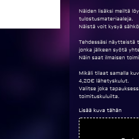
Näiden lisäksi meiltä l
tulostusmateriaaleja.
Näistä voit kysyä sähköp
Tehdessäsi näytteistä t
jonka jälkeen syötä yhte
Näin saat ilmaisen toim
Mikäli tilaat samalla k
4,20€ lähetyskulut.
Valitse joka tapauksess
toimituskuluilta.
Valokuvanäytteet
Lisää kuva tähän
15x20cm
määrä