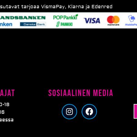
ksutavat tarjoaa VismaPay, Klarna ja Edenred
ajat
Sosiaalinen media
0-18
I
F
16
n
a
taessa
s
c
t
e