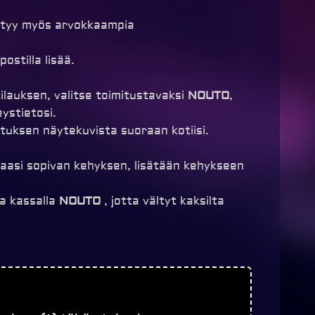
öytyy myös arvokkaampia
ostilla lisää.
ilauksen, valitse toimitustavaksi
NOUTO
,
ystietosi.
ituksen näytekuvista suoraan kotiisi.
uvaasi sopivan kehyksen, lisätään kehykseen
a kassalla
NOUTO
, jotta vältyt kaksilta