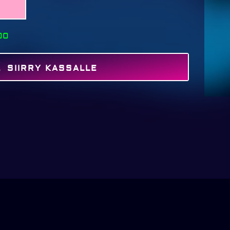
00
SIIRRY KASSALLE
MAKSA