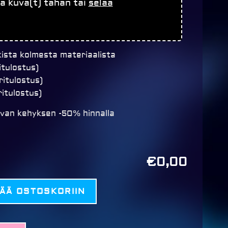
a kuva(t) tähän tai
selaa
ista kolmesta materiaalista
itulostus)
ritulostus)
ritulostus)
ivan kehyksen -50% hinnalla
€0,00
SÄÄ OSTOSKORIIN