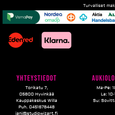
Turvalliset ma
Yhteystiedot
Aukiolo
Torikatu 7,
Ma-Pe: 1
05800 Hyvinkää
La: 10-
Kauppakeskus Willa
Su: Sovit
Puh. 0451678448
jani@studiowizart.fi