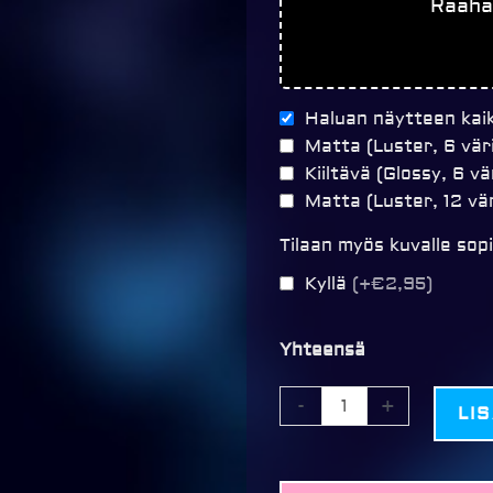
Raaha
Haluan näytteen kaik
Matta (Luster, 6 vär
Kiiltävä (Glossy, 6 vä
Matta (Luster, 12 vä
Tilaan myös kuvalle sop
Kyllä
(+€2,95)
Yhteensä
-
+
LI