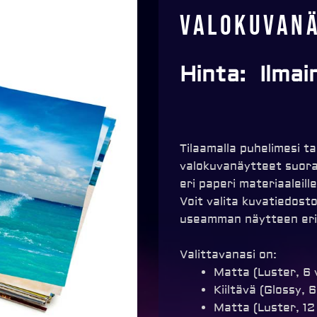
Valokuvan
Hinta:
Ilmai
Tilaamalla puhelimesi ta
valokuvanäytteet suoraa
eri paperi materiaaleill
Voit valita kuvatiedosto
useamman näytteen eri t
Valittavanasi on:
Matta (Luster, 6 
Kiiltävä (Glossy, 
Matta (Luster, 12