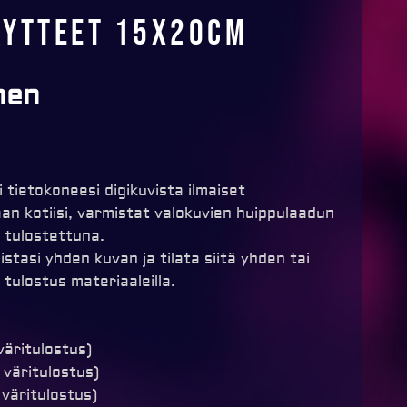
äytteet 15x20cm
nen
i tietokoneesi digikuvista ilmaiset
n kotiisi, varmistat valokuvien huippulaadun
e tulostettuna.
istasi yhden kuvan ja tilata siitä yhden tai
ulostus materiaaleilla.
väritulostus)
6 väritulostus)
 väritulostus)