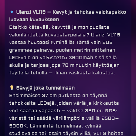
Ulanzi VL119 – Kevyt ja tehokas valokepakko
luovaan kuvaukseen
Etsitkö kätevää, kevyttä ja monipuolista
valonlähdettä kuvaustarpeisiisi? Ulanzi VL119
vastaa huutoosi ryminällä! Tämä vain 205
grammaa painava, puolen metrin mittainen
LED-valo on varustettu 2600mAh sisäisellä
akulla ja tarjoaa jopa 70 minuutin käyttöajan
täydellä teholla – ilman raskasta kalustoa.
Sävyjä joka tunnelmaan
Ensimmäiset 37 cm putkesta on täynnä
tehokkaita LEDejä, joiden väriä ja kirkkautta
voit säätää vapaasti – valitse 360 eri RGB-
väristä tai säädä värilämpötila välillä 2500–
9000K. Lämmintä tunnelmaa, kylmää
studiovaloa tai jotain täysin villiä, VL119 hoitaa