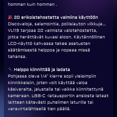
homman kuin homman .
20 erikoistehostetta valmiina käyttöön
Discovaloja, salamointia, poliisiauton vilkkuja…
VL119 tarjoaa 20 valmista valotehostetta,
jotka herättävät kuvasi eloon. Käytännöllinen
LCD-näyttö kahvassa tekee asetusten
säätämisestä helppoa ja nopeaa missä
tahansa.
Helppo kiinnittää ja ladata
Pohjassa oleva 1/4″ kierre sopii yleisimpiin
kiinnikkeisiin, joten voit käyttää valoa
käsivaralta, jalustalla tai vaikka kiinnitettynä
kameraan. USB-C -latausportin ansiosta lataat
laitteen kätevästi puhelimen laturilla tai
varavirtalähteellä tien päällä.