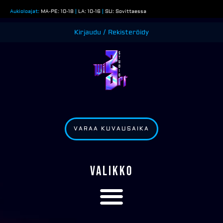
Siirry
Aukioloajat:
MA-PE: 10-18
|
LA: 10-16
|
SU: Sovittaessa
sisältöön
Kirjaudu / Rekisteröidy
VARAA KUVAUSAIKA
VALIKKO