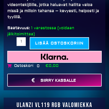
videontekijöille, jotka haluavat hallita valoa
missä ja milloin tahansa – kevyesti, helposti ja
tyylillä.
Ulanzi
Saatavuus:
1 varastossa (voidaan
VL119
jälkitoimittaa)
RGB
LISÄÄ OSTOSKORIIN
valomiekka
määrä
Ostoskori
€0,00
0
SIIRRY KASSALLE
MAKSA
Ulanzi VL119 RGB valomiekka