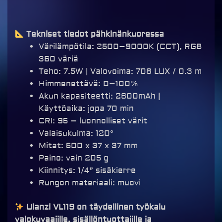
Tekniset tiedot pähkinänkuoressa
Värilämpötila: 2500–9000K (CCT), RGB
360 väriä
Teho: 7.5W | Valovoima: 708 LUX / 0.3 m
Himmenettävä: 0–100%
Akun kapasiteetti: 2600mAh |
Käyttöaika: jopa 70 min
CRI: 95 – luonnolliset värit
Valaisukulma: 120°
Mitat: 500 x 37 x 37 mm
Paino: vain 205 g
Kiinnitys: 1/4” sisäkierre
Rungon materiaali: muovi
Ulanzi VL119 on täydellinen työkalu
valokuvaajille, sisällöntuottajille ja