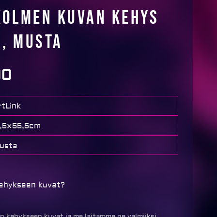
kolmen kuvan kehys
, MUSTA
90
rtLink
7,5×55,5cm
usta
kehykseen kuvat?
än kehykseen kuvat ja me laitamme ne valmiiksi