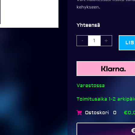
kehys
kehykseen.
3x
10x15cm,
MUSTA
Yhteensä
määrä
-
+
LI
Varastossa
Toimitusaika 1-2 arkipä
Ostoskori
€0,
0