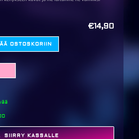
€14,90
SÄÄ OSTOSKORIIN
ivää
00
SIIRRY KASSALLE