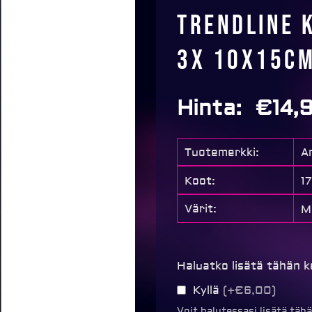
Trendline 
3x 10x15cm
Hinta:
€
14,
Tuotemerkki:
A
Koot:
1
Värit:
M
Trendline
Haluatko lisätä tähän 
kolmen
Kyllä
(+€6,00)
kuvan
Voit halutessasi lisätä täh