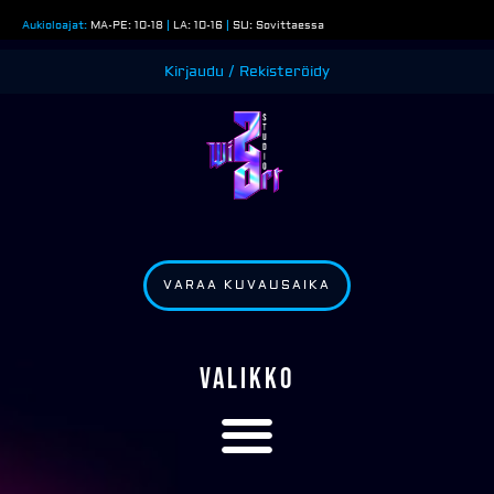
Siirry
Aukioloajat:
MA-PE: 10-18
|
LA: 10-16
|
SU: Sovittaessa
sisältöön
Kirjaudu / Rekisteröidy
VARAA KUVAUSAIKA
VALIKKO