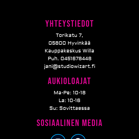
Yhteystiedot
Torikatu 7,
05800 Hyvinkää
Kauppakeskus Willa
Puh. 0451678448
jani@studiowizart.fi
Aukioloajat
Ma-Pe: 10-18
La: 10-16
Su: Sovittaessa
Sosiaalinen media
I
F