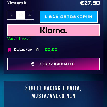
€27,90
Yhteensä
-
+
LISÄÄ OSTOSKORIIN
Varastossa
Ostoskori
€0,00
0
SIIRRY KASSALLE
MAKSA
Street racing T-paita,
musta/valkoinen