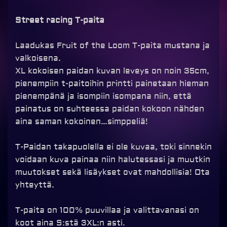
Street racing T-paita
Laadukas Fruit of the Loom T-paita mustana ja
valkoisena.
XL kokoisen paidan kuvan leveys on noin 35cm,
pienempiin t-paitoihin printti painetaan hieman
pienempänä ja isompiin isompana niin, että
painatus on suhteessa paidan kokoon nähden
aina saman kokoinen…simppeliä!
T-Paidan takapuolella ei ole kuvaa, toki sinnekin
voidaan kuva painaa niin halutessasi ja muutkin
muutokset sekä lisäykset ovat mahdollisia! Ota
yhteyttä.
T-paita on 100% puuvillaa ja valittavanasi on
koot aina S:stä 3XL:n asti.