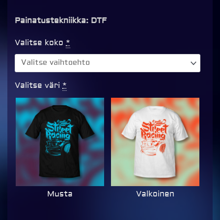
Painatustekniikka: DTF
Street
Valitse koko
*
racing
T-
paita,
Valitse väri
*
musta/valkoinen
määrä
Musta
Valkoinen