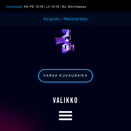
Siirry
Aukioloajat:
MA-PE: 10-18
|
LA: 10-16
|
SU: Sovittaessa
sisältöön
Kirjaudu / Rekisteröidy
VARAA KUVAUSAIKA
VALIKKO