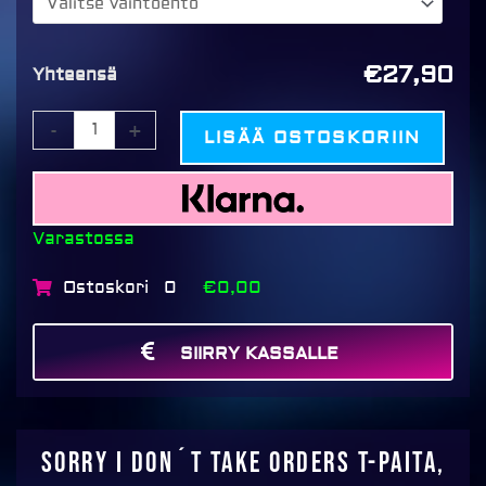
don
´t
take
€27,90
Yhteensä
orders
T-
-
+
LISÄÄ OSTOSKORIIN
paita,
musta
määrä
Varastossa
Ostoskori
€0,00
0
SIIRRY KASSALLE
MAKSA
Sorry I don´t take orders T-paita,