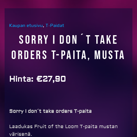
Kaupan etusivu
,
T-Paidat
Sorry I don´t take
orders T-paita, musta
Hinta:
€
27,90
Sorry I don´t take orders T-paita
Laadukas Fruit of the Loom T-paita mustan
värisenä.