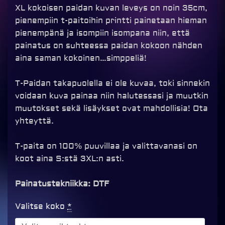
XL kokoisen paidan kuvan leveys on noin 35cm,
pienempiin t-paitoihin printti painetaan hieman
pienempänä ja isompiin isompana niin, että
painatus on suhteessa paidan kokoon nähden
aina saman kokoinen…simppeliä!
T-Paidan takapuolella ei ole kuvaa, toki sinnekin
voidaan kuva painaa niin halutessasi ja muutkin
muutokset sekä lisäykset ovat mahdollisia! Ota
yhteyttä.
T-paita on 100% puuvillaa ja valittavanasi on
koot aina S:stä 3XL:n asti.
Painatustekniikka: DTF
Sorry
Valitse koko
*
I