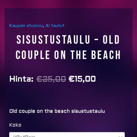
Kaupan etusivu
,
AI taulut
Sisustustaulu – Old
couple on the beach
Alkuperäinen
Nykyinen
Hinta:
€
25,00
€
15,00
hinta
hinta
oli:
on:
€25,00.
€15,00.
Old couple on the beach sisustustaulu
Sisustustaulu
Koko
-