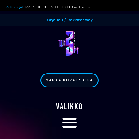
Siirry
Aukioloajat:
MA-PE: 10-18
|
LA: 10-16
|
SU: Sovittaessa
sisältöön
Kirjaudu / Rekisteröidy
VARAA KUVAUSAIKA
VALIKKO