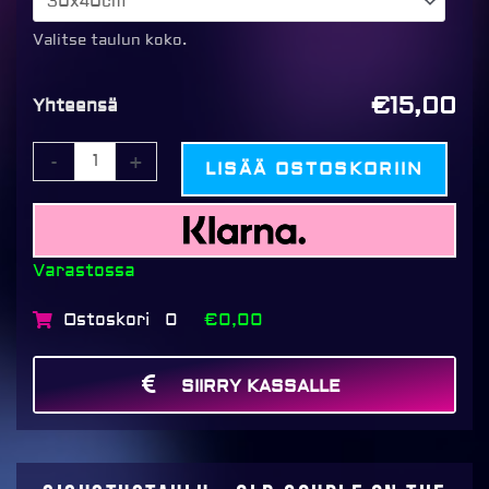
Old
couple
Valitse taulun koko.
on
the
€15,00
Yhteensä
beach
määrä
-
+
LISÄÄ OSTOSKORIIN
Varastossa
Ostoskori
€0,00
0
SIIRRY KASSALLE
MAKSA