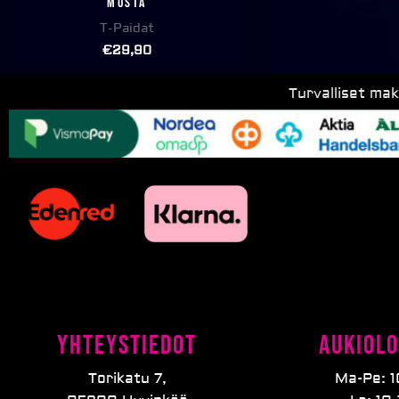
musta
T-Paidat
€
29,90
Turvalliset ma
Yhteystiedot
Aukiolo
Torikatu 7,
Ma-Pe: 1