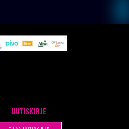
Uutiskirje
TILAA UUTISKIRJE