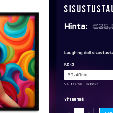
Sisustusta
Hinta:
€
25,
Laughing doll sisustust
Sisustustaulu
Koko
-
Laughing
doll
Valitse taulun koko.
määrä
Yhteensä
-
+