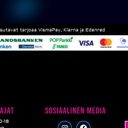
ksutavat tarjoaa VismaPay, Klarna ja Edenred
ajat
Sosiaalinen media
0-18
I
F