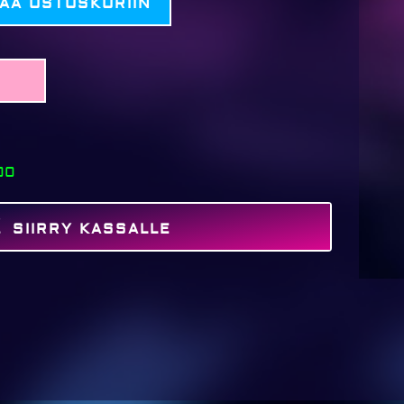
SÄÄ OSTOSKORIIN
00
SIIRRY KASSALLE
MAKSA