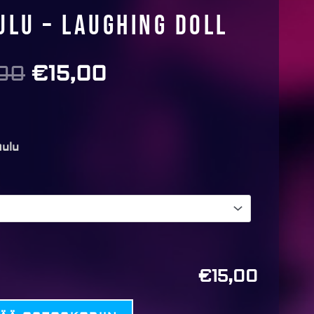
ulu – Laughing doll
00
€
15,00
Alkuperäinen
Nykyinen
hinta
hinta
oli:
on:
€25,00.
€15,00.
aulu
€15,00