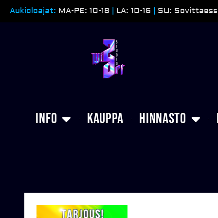
Siirry
Aukioloajat:
MA-PE: 10-18
|
LA: 10-16
|
SU: Sovittaess
sisältöön
Info
Kauppa
Hinnasto