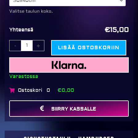
Hamburger
määrä
Valitse taulun koko.
€15,00
Yhteensä
-
+
LISÄÄ OSTOSKORIIN
Varastossa
Ostoskori
€0,00
0
SIIRRY KASSALLE
MAKSA