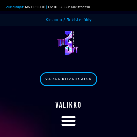
Siirry
Aukioloajat:
MA-PE: 10-18
|
LA: 10-16
|
SU: Sovittaessa
sisältöön
Kirjaudu / Rekisteröidy
VARAA KUVAUSAIKA
VALIKKO