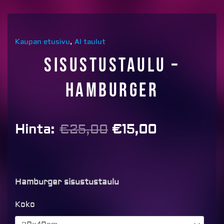
Kaupan etusivu
,
AI taulut
Sisustustaulu –
Hamburger
Alkuperäinen
Nykyinen
Hinta:
€
25,00
€
15,00
hinta
hinta
oli:
on:
€25,00.
€15,00.
Hamburger sisustustaulu
Sisustustaulu
Koko
-