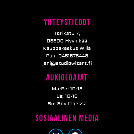
Yhteystiedot
Torikatu 7,
05800 Hyvinkää
Kauppakeskus Willa
Puh. 0451678448
jani@studiowizart.fi
Aukioloajat
Ma-Pe: 10-18
La: 10-16
Su: Sovittaessa
Sosiaalinen media
I
F