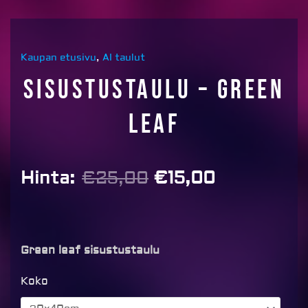
Kaupan etusivu
,
AI taulut
Sisustustaulu – Green
leaf
Alkuperäinen
Nykyinen
Hinta:
€
25,00
€
15,00
hinta
hinta
oli:
on:
€25,00.
€15,00.
Green leaf sisustustaulu
Sisustustaulu
Koko
-