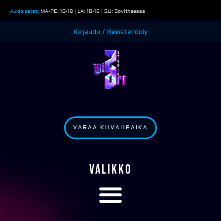
Siirry
Aukioloajat:
MA-PE: 10-18
|
LA: 10-16
|
SU: Sovittaessa
sisältöön
Kirjaudu / Rekisteröidy
VARAA KUVAUSAIKA
VALIKKO