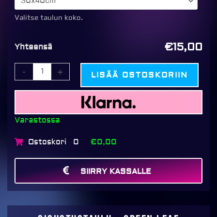
Green
leaf
Valitse taulun koko.
määrä
€15,00
Yhteensä
-
+
LISÄÄ OSTOSKORIIN
Varastossa
Ostoskori
€0,00
0
SIIRRY KASSALLE
MAKSA