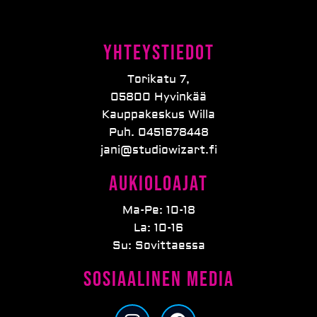
Yhteystiedot
Torikatu 7,
05800 Hyvinkää
Kauppakeskus Willa
Puh. 0451678448
jani@studiowizart.fi
Aukioloajat
Ma-Pe: 10-18
La: 10-16
Su: Sovittaessa
Sosiaalinen media
I
F