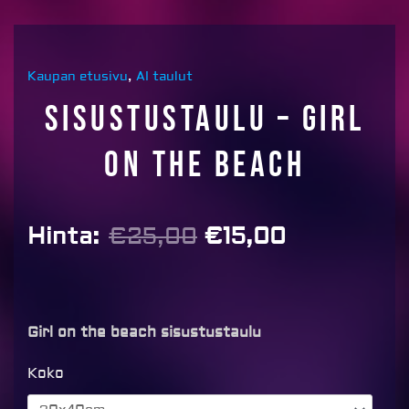
Kaupan etusivu
,
AI taulut
Sisustustaulu – Girl
on the beach
Alkuperäinen
Nykyinen
Hinta:
€
25,00
€
15,00
hinta
hinta
oli:
on:
€25,00.
€15,00.
Girl on the beach sisustustaulu
Sisustustaulu
Koko
-