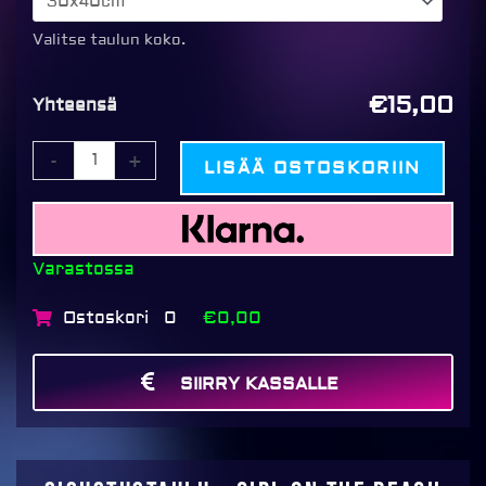
Girl
on
Valitse taulun koko.
the
beach
€15,00
Yhteensä
määrä
-
+
LISÄÄ OSTOSKORIIN
Varastossa
Ostoskori
€0,00
0
SIIRRY KASSALLE
MAKSA