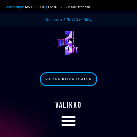
Siirry
Aukioloajat:
MA-PE: 10-18
|
LA: 10-16
|
SU: Sovittaessa
sisältöön
Kirjaudu / Rekisteröidy
VARAA KUVAUSAIKA
VALIKKO