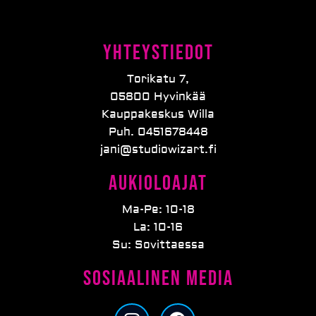
Yhteystiedot
Torikatu 7,
05800 Hyvinkää
Kauppakeskus Willa
Puh. 0451678448
jani@studiowizart.fi
Aukioloajat
Ma-Pe: 10-18
La: 10-16
Su: Sovittaessa
Sosiaalinen media
I
F