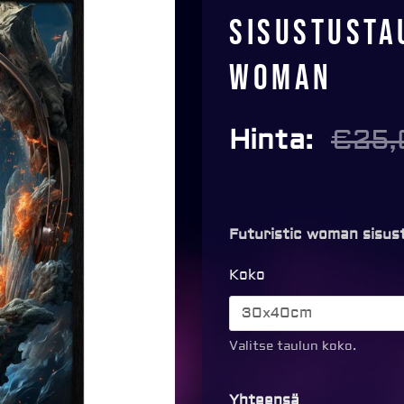
Sisustusta
woman
Hinta:
€
25,
Futuristic woman sisus
Sisustustaulu
Koko
-
Futuristic
woman
Valitse taulun koko.
määrä
Yhteensä