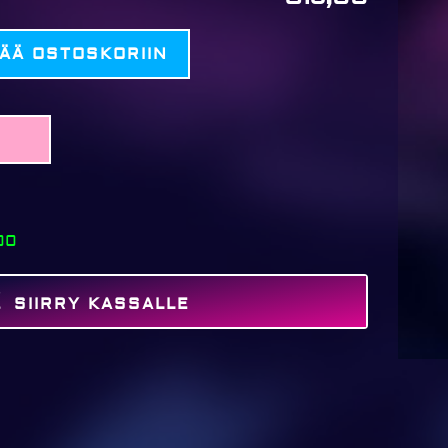
SÄÄ OSTOSKORIIN
00
SIIRRY KASSALLE
MAKSA