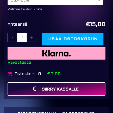
Blueberries
määrä
Valitse taulun koko.
€15,00
Yhteensä
-
+
LISÄÄ OSTOSKORIIN
Varastossa
Ostoskori
€0,00
0
SIIRRY KASSALLE
MAKSA