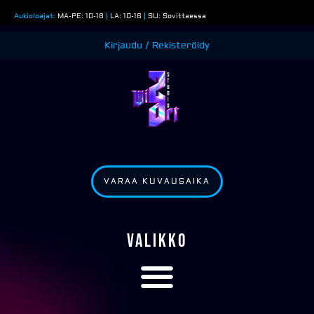
Siirry
Aukioloajat:
MA-PE: 10-18
|
LA: 10-16
|
SU: Sovittaessa
sisältöön
Kirjaudu / Rekisteröidy
VARAA KUVAUSAIKA
VALIKKO