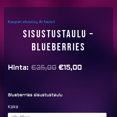
Kaupan etusivu
,
AI taulut
Sisustustaulu –
Blueberries
Alkuperäinen
Nykyinen
Hinta:
€
25,00
€
15,00
hinta
hinta
oli:
on:
€25,00.
€15,00.
Blueberries sisustustaulu
Sisustustaulu
Koko
-