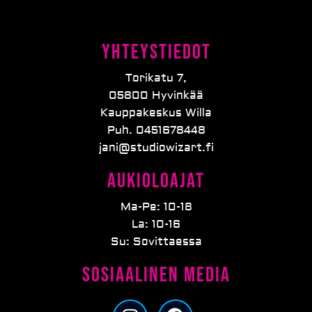
Yhteystiedot
Torikatu 7,
05800 Hyvinkää
Kauppakeskus Willa
Puh. 0451678448
jani@studiowizart.fi
Aukioloajat
Ma-Pe: 10-18
La: 10-16
Su: Sovittaessa
Sosiaalinen media
I
F