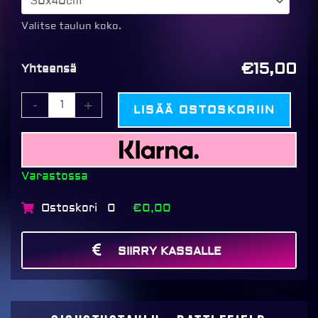
Battlefield
määrä
Valitse taulun koko.
€15,00
Yhteensä
-
+
LISÄÄ OSTOSKORIIN
Varastossa
Ostoskori
€0,00
0
SIIRRY KASSALLE
MAKSA