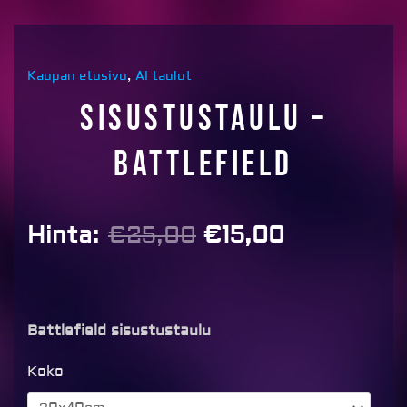
Kaupan etusivu
,
AI taulut
Sisustustaulu –
Battlefield
Alkuperäinen
Nykyinen
Hinta:
€
25,00
€
15,00
hinta
hinta
oli:
on:
€25,00.
€15,00.
Battlefield sisustustaulu
Sisustustaulu
Koko
-