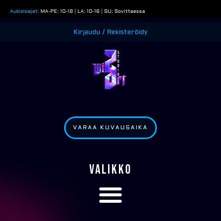
Siirry
Aukioloajat:
MA-PE: 10-18
|
LA: 10-16
|
SU: Sovittaessa
sisältöön
Kirjaudu / Rekisteröidy
VARAA KUVAUSAIKA
VALIKKO