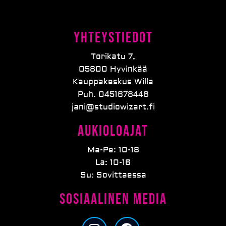
Yhteystiedot
Torikatu 7,
05800 Hyvinkää
Kauppakeskus Willa
Puh. 0451678448
jani@studiowizart.fi
Aukioloajat
Ma-Pe: 10-18
La: 10-16
Su: Sovittaessa
Sosiaalinen media
I
F