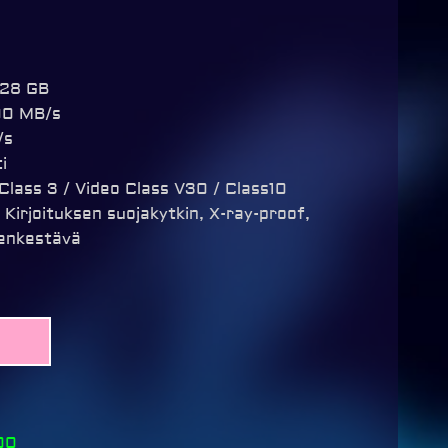
128 GB
00 MB/s
/s
i
lass 3 / Video Class V30 / Class10
, Kirjoituksen suojakytkin, X-ray-proof,
enkestävä
00