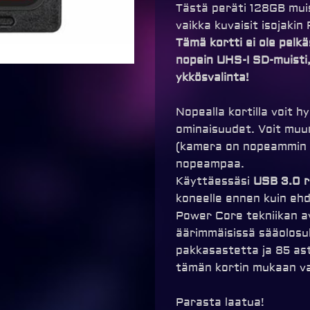
Tästä peräti 128GB muist
vaikka kuvaisit isojakin
Tämä kortti ei ole pelk
nopein UHS-I SD-muisti,
ykkösvalinta!
Nopealla kortilla voit 
ominaisuudet. Voit muu
(kamera on nopeammin ku
nopeampaa.
Käyttäessäsi
USB 3.0 r
koneelle ennen kuin ehd
Power Core tekniikan av
äärimmäisissä sääolosuh
pakkasastetta ja 85 as
tämän kortin mukaan vai
Parasta laatua!