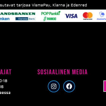
ksutavat tarjoaa VismaPay, Klarna ja Edenred
ajat
Sosiaalinen media
0-18
I
F
16
n
a
taessa
s
c
t
e