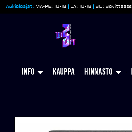
Siirry
Aukioloajat:
MA-PE: 10-18
|
LA: 10-16
|
SU: Sovittaess
sisältöön
Info
Kauppa
Hinnasto