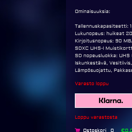
Ominaisuuksia:
Tallennuskapasiteetti: 
Lukunopeus: huikeat 2
Kirjoitusnopeus: 90 MB
SDXC UHS-I Muistikortt
SD nopeusluokka: UHS C
Iskunkestävä, Vesitiivis
Lämpösuojattu, Pakkas
Varasto loppu
Loppu varastosta
Ostoskori
€0,
0