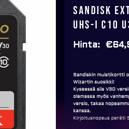
SanDisk Ex
UHS-I C10 U
Hinta:
€
64,
Sandiskin muistikortti 
Wizartin suosikki!
Kyseessä siis V30 vers
olemassa myös vanhempi
versio, takaa nopeamm
kanssa.
Kirjoitusnopeus peräti