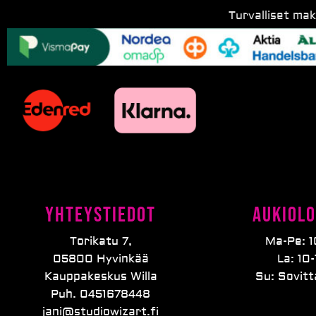
Turvalliset ma
Yhteystiedot
Aukiolo
Torikatu 7,
Ma-Pe: 1
05800 Hyvinkää
La: 10-
Kauppakeskus Willa
Su: Sovit
Puh. 0451678448
jani@studiowizart.fi