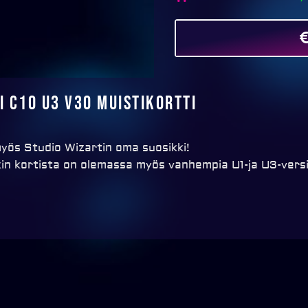
I C10 U3 V30 muistikortti
myös Studio Wizartin oma suosikki!
kin kortista on olemassa myös vanhempia U1-ja U3-vers