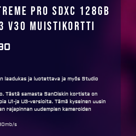
treme Pro SDXC 128GB
3 V30 muistikortti
90
on laadukas ja luotettava ja myös Studio
io. Tästä samasta SanDiskin kortista on
a U1-ja U3-versioita. Tämä kyseinen uusin
an rajapinnan uudempien kameroiden
 90mb/s