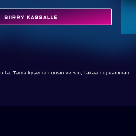
SIIRRY KASSALLE
MAKSA
ioita. Tämä kyseinen uusin versio, takaa nopeamman