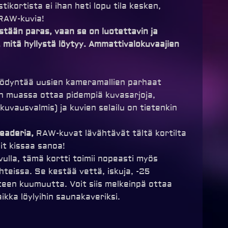
ikortista ei ihan heti lopu tila kesken,
 RAW-kuvia!
ästään paras, vaan se on luotettavin ja
 mitä hyllystä löytyy. Ammattivalokuvaajien
hyödyntää uusien kameramallien parhaat
n muassa ottaa pidempiä kuvasarjoja,
vausvalmis) ja kuvien selailu on tietenkin
eaderia,
RAW-kuvat lävähtävät tältä kortilta
it kissaa sanoa!
ulla, tämä kortti toimii nopeasti myös
teissa. Se kestää vettä, iskuja, -25
teen kuumuutta. Voit siis melkeinpä ottaa
kka löylyihin saunakaveriksi.