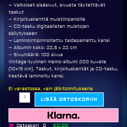
– Valkoiset sisäsivut, sivusta täytettävät
taskut
– Kirjoituskenttä muistiinpanoille
– CD-tasku digitaalisten muistojen
säilytykseen
– Laminointipinnoitettu taidepainettu kansi
– Albumin koko: 22,5 x 22 cm
– Sivumäärä: 100 sivua
Vintage-tyylinen memo-albumi 200 kuvalle
(10×15 cm). Taskut, kirjoituskentät ja CD-tasku.
Kestävä laminoitu kansi.
Rustico
Ei varastossa, vain jälkitoimituksena
love
LISÄÄ OSTOSKORIIN
key
valokuva-
albumi
200
Ostoskori
€0,00
0