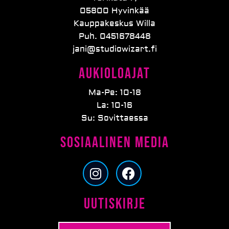
05800 Hyvinkää
Kauppakeskus Willa
Puh. 0451678448
jani@studiowizart.fi
Aukioloajat
Ma-Pe: 10-18
La: 10-16
Su: Sovittaessa
Sosiaalinen media
I
F
n
a
s
c
Uutiskirje
t
e
a
b