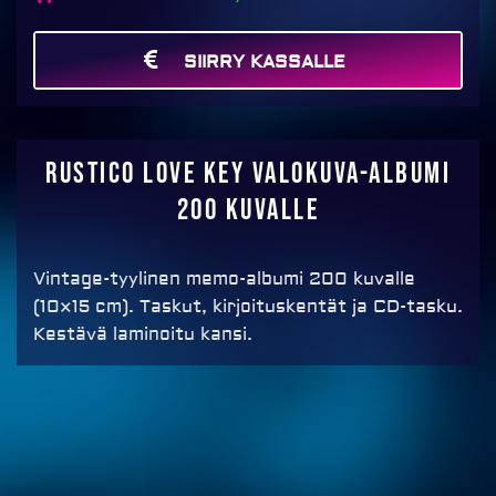
kuvalle
määrä
SIIRRY KASSALLE
MAKSA
Rustico love key valokuva-albumi
200 kuvalle
Vintage-tyylinen memo-albumi 200 kuvalle
(10×15 cm). Taskut, kirjoituskentät ja CD-tasku.
Kestävä laminoitu kansi.