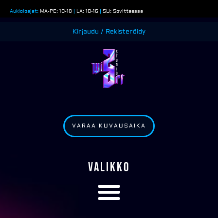
Siirry
Aukioloajat:
MA-PE: 10-18
|
LA: 10-16
|
SU: Sovittaessa
sisältöön
Kirjaudu / Rekisteröidy
VARAA KUVAUSAIKA
VALIKKO