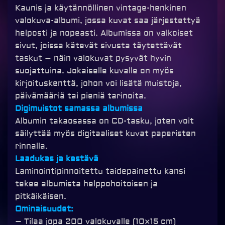
Kaunis ja käytännöllinen vintage-henkinen
valokuva-albumi, jossa kuvat saa järjestettyä
helposti ja nopeasti. Albumissa on valkoiset
sivut, joissa kätevät sivusta täytettävät
taskut – näin valokuvat pysyvät hyvin
suojattuina. Jokaiselle kuvalle on myös
kirjoituskenttä, johon voi lisätä muistoja,
päivämääriä tai pieniä tarinoita.
Digimuistot samassa albumissa
Albumin takaosassa on CD-tasku, joten voit
säilyttää myös digitaaliset kuvat paperisten
rinnalla.
Laadukas ja kestävä
Laminointipinnoitettu taidepainettu kansi
tekee albumista helppohoitoisen ja
pitkäikäisen.
Ominaisuudet:
– Tilaa jopa 200 valokuvalle (10×15 cm)