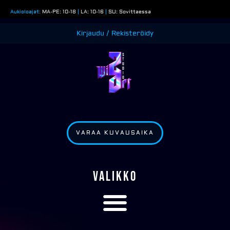
Siirry
Aukioloajat:
MA-PE: 10-18
|
LA: 10-16
|
SU: Sovittaessa
sisältöön
Kirjaudu / Rekisteröidy
VARAA KUVAUSAIKA
VALIKKO