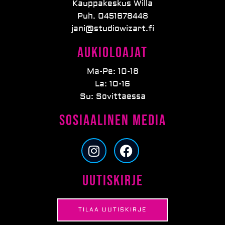
Kauppakeskus Willa
Puh. 0451678448
jani@studiowizart.fi
Aukioloajat
Ma-Pe: 10-18
La: 10-16
Su: Sovittaessa
Sosiaalinen media
I
F
n
a
s
c
Uutiskirje
t
e
a
b
g
o
TILAA UUTISKIRJE
r
o