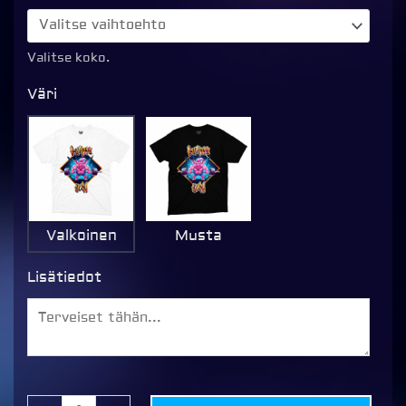
voimailee
T-
paita,
Valitse koko.
valkoinen
Väri
määrä
Valkoinen
Musta
Lisätiedot