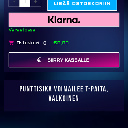
-
+
LISÄÄ OSTOSKORIIN
Varastossa
Ostoskori
€0,00
0
SIIRRY KASSALLE
MAKSA
Punttisika voimailee T-paita,
valkoinen