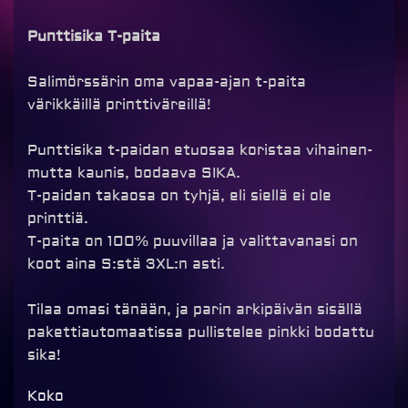
Punttisika T-paita
Salimörssärin oma vapaa-ajan t-paita
värikkäillä printtiväreillä!
Punttisika t-paidan etuosaa koristaa vihainen-
mutta kaunis, bodaava SIKA.
T-paidan takaosa on tyhjä, eli siellä ei ole
printtiä.
T-paita on 100% puuvillaa ja valittavanasi on
koot aina S:stä 3XL:n asti.
Tilaa omasi tänään, ja parin arkipäivän sisällä
pakettiautomaatissa pullistelee pinkki bodattu
sika!
Punttisika
Koko