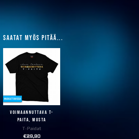
Saatat myös pitää...
Voimaannuttava T-
paita, musta
T-Paidat
€
29,90