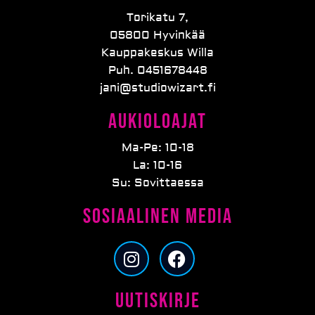
Torikatu 7,
05800 Hyvinkää
Kauppakeskus Willa
Puh. 0451678448
jani@studiowizart.fi
Aukioloajat
Ma-Pe: 10-18
La: 10-16
Su: Sovittaessa
Sosiaalinen media
I
F
n
a
s
c
Uutiskirje
t
e