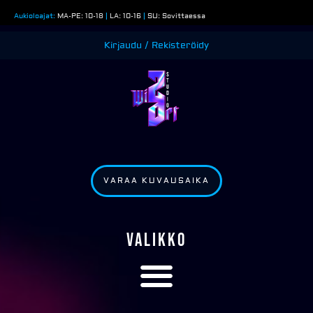
Siirry
Aukioloajat:
MA-PE: 10-18
|
LA: 10-16
|
SU: Sovittaessa
sisältöön
Kirjaudu / Rekisteröidy
VARAA KUVAUSAIKA
VALIKKO