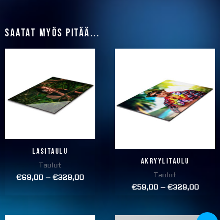
Saatat myös pitää...
Price
Price
range:
range
€69,00
€59,
through
throu
€329,00
€329
Lasitaulu
Akryylitaulu
Taulut
Taulut
€
69,00
–
€
329,00
€
59,00
–
€
329,00
Price
Alkuperäinen
Nykyine