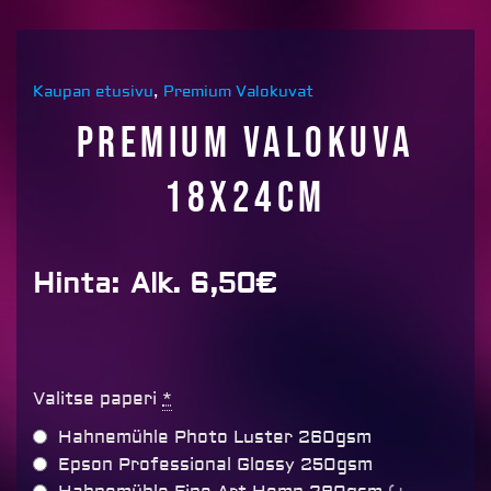
Kaupan etusivu
,
Premium Valokuvat
Premium Valokuva
18x24cm
Hinta:
Alk. 6,50€
Premium
Valitse paperi
*
Valokuva
Hahnemühle Photo Luster 260gsm
18x24cm
Epson Professional Glossy 250gsm
määrä