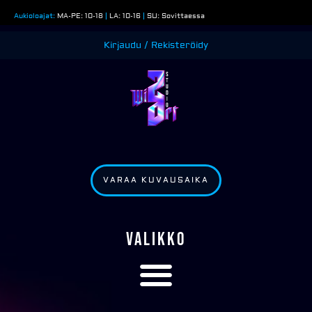
Siirry
Aukioloajat:
MA-PE: 10-18
|
LA: 10-16
|
SU: Sovittaessa
sisältöön
Kirjaudu / Rekisteröidy
VARAA KUVAUSAIKA
VALIKKO