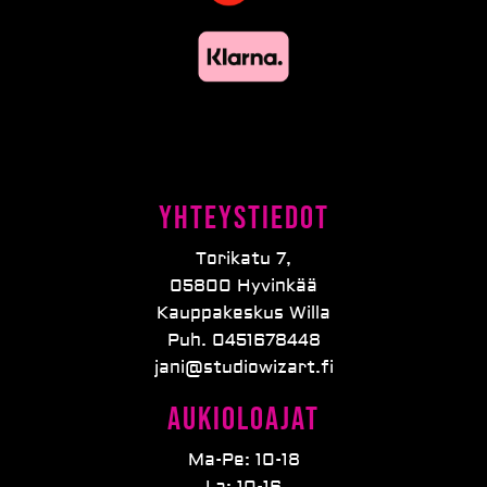
Yhteystiedot
Torikatu 7,
05800 Hyvinkää
Kauppakeskus Willa
Puh. 0451678448
jani@studiowizart.fi
Aukioloajat
Ma-Pe: 10-18
La: 10-16