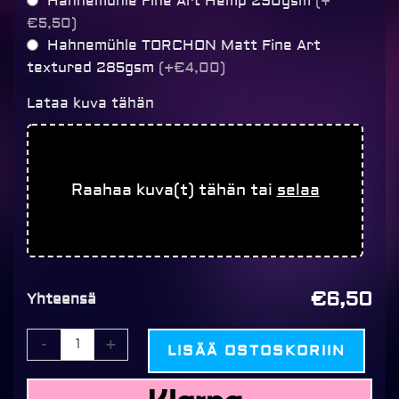
Hahnemühle Fine Art Hemp 290gsm
(+
€5,50)
Hahnemühle TORCHON Matt Fine Art
textured 285gsm
(+€4,00)
Lataa kuva tähän
Raahaa kuva(t) tähän tai
selaa
€6,50
Yhteensä
-
+
LISÄÄ OSTOSKORIIN