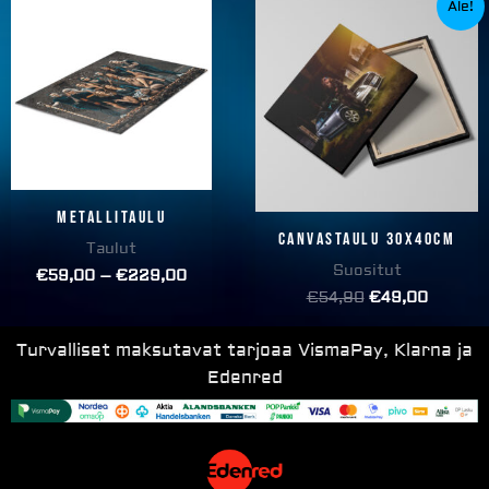
Ale!
range:
hinta
hinta
€59,00
oli:
on:
through
€54,90.
€49,00
€229,00
Metallitaulu
Canvastaulu 30x40cm
Taulut
Suositut
€
59,00
–
€
229,00
€
54,90
€
49,00
Turvalliset maksutavat tarjoaa VismaPay, Klarna ja
Edenred