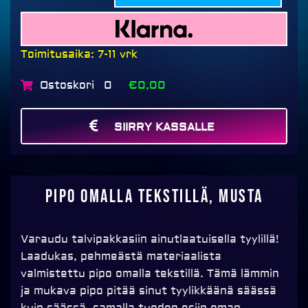
Toimitusaika: 7-11 vrk
Ostoskori
€0,00
0
SIIRRY KASSALLE
MAKSA
Pipo omalla tekstillä, musta
Varaudu talvipakkasiin ainutlaatuisella tyylillä!
Laadukas, pehmeästä materiaalista
valmistettu pipo omalla tekstillä. Tämä lämmin
ja mukava pipo pitää sinut tyylikkäänä säässä
kuin säässä, samalla tuoden esiin oman