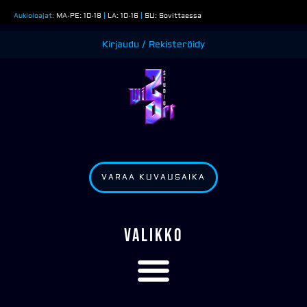
Siirry
Aukioloajat:
MA-PE: 10-18
|
LA: 10-16
|
SU: Sovittaessa
sisältöön
Kirjaudu / Rekisteröidy
VARAA KUVAUSAIKA
VALIKKO