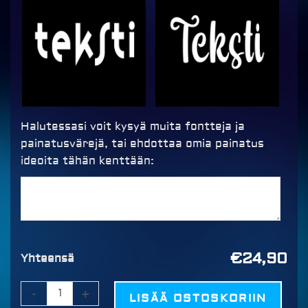
Halutessasi voit kysyä muita fontteja ja
painatusvärejä, tai ehdottaa omia painatus
ideoita tähän kenttään:
€24,90
Yhteensä
-
+
LISÄÄ OSTOSKORIIN