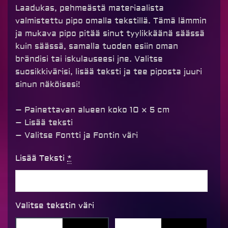
Laadukas, pehmeästä materiaalista
valmistettu pipo omalla tekstillä. Tämä lämmin
ja mukava pipo pitää sinut tyylikkäänä säässä
kuin säässä, samalla tuoden esiin oman
brändisi tai iskulauseesi jne. Valitse
suosikkivärisi, lisää teksti ja tee piposta juuri
sinun näköisesi!
– Painettavan alueen koko 10 × 5 cm
– Lisää teksti
– Valitse Fontti ja Fontin väri
Pipo
Lisää Teksti
*
omalla
tekstillä,
musta
Valitse tekstin väri
määrä