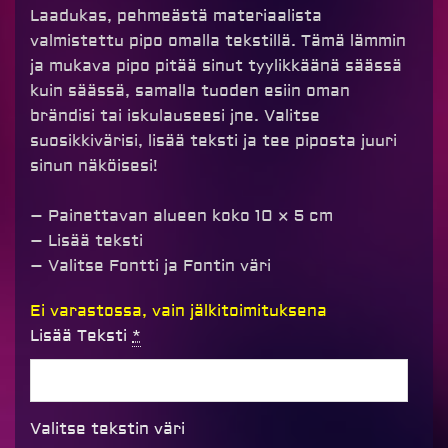
Laadukas, pehmeästä materiaalista
valmistettu pipo omalla tekstillä. Tämä lämmin
ja mukava pipo pitää sinut tyylikkäänä säässä
kuin säässä, samalla tuoden esiin oman
brändisi tai iskulauseesi jne. Valitse
suosikkivärisi, lisää teksti ja tee piposta juuri
sinun näköisesi!
– Painettavan alueen koko 10 × 5 cm
– Lisää teksti
– Valitse Fontti ja Fontin väri
Pipo
Ei varastossa, vain jälkitoimituksena
omalla
Lisää Teksti
*
tekstillä,
harmaa
määrä
Valitse tekstin väri