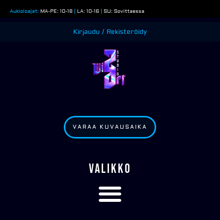
Siirry
Aukioloajat:
MA-PE: 10-18
|
LA: 10-16
|
SU: Sovittaessa
sisältöön
Kirjaudu / Rekisteröidy
VARAA KUVAUSAIKA
VALIKKO