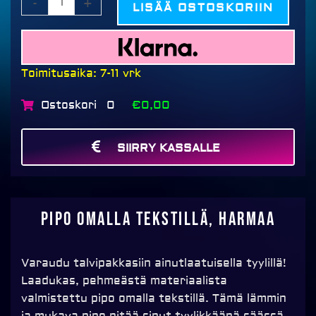
-
+
LISÄÄ OSTOSKORIIN
Toimitusaika: 7-11 vrk
Ostoskori
€0,00
0
SIIRRY KASSALLE
MAKSA
Pipo omalla tekstillä, harmaa
Varaudu talvipakkasiin ainutlaatuisella tyylillä!
Laadukas, pehmeästä materiaalista
valmistettu pipo omalla tekstillä. Tämä lämmin
ja mukava pipo pitää sinut tyylikkäänä säässä