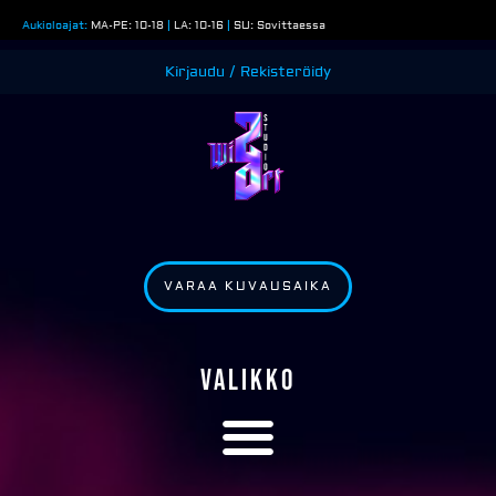
Siirry
Aukioloajat:
MA-PE: 10-18
|
LA: 10-16
|
SU: Sovittaessa
sisältöön
Kirjaudu / Rekisteröidy
VARAA KUVAUSAIKA
VALIKKO