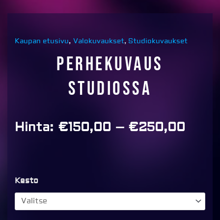
Kaupan etusivu
,
Valokuvaukset
,
Studiokuvaukset
Perhekuvaus
studiossa
Price
Hinta:
€
150,00
–
€
250,00
range
€150
thro
€250
Perhekuvaus
Kesto
studiossa
määrä