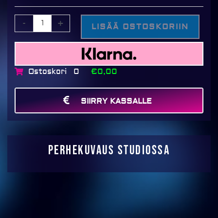
-
+
LISÄÄ OSTOSKORIIN
Ostoskori
€0,00
0
SIIRRY KASSALLE
MAKSA
Perhekuvaus studiossa