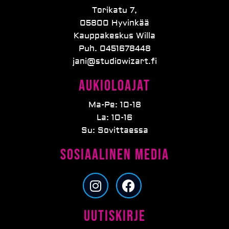
Torikatu 7,
05800 Hyvinkää
Kauppakeskus Willa
Puh. 0451678448
jani@studiowizart.fi
Aukioloajat
Ma-Pe: 10-18
La: 10-16
Su: Sovittaessa
Sosiaalinen media
I
F
n
a
s
c
Uutiskirje
t
e