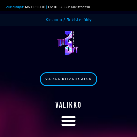
Siirry
Aukioloajat:
MA-PE: 10-18
|
LA: 10-16
|
SU: Sovittaessa
sisältöön
Kirjaudu / Rekisteröidy
VARAA KUVAUSAIKA
VALIKKO