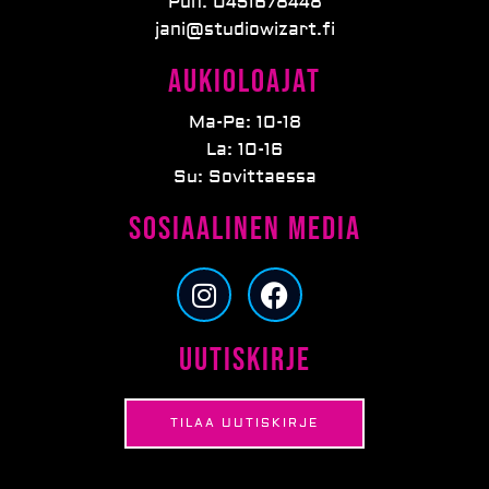
Puh. 0451678448
jani@studiowizart.fi
Aukioloajat
Ma-Pe: 10-18
La: 10-16
Su: Sovittaessa
Sosiaalinen media
I
F
n
a
s
c
Uutiskirje
t
e
a
b
g
o
TILAA UUTISKIRJE
r
o
a
k