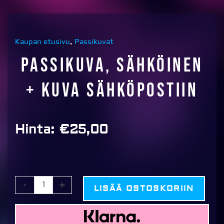
Kaupan etusivu
,
Passikuvat
Passikuva, sähköinen
+ kuva sähköpostiin
Hinta:
€
25,00
Passikuva,
-
+
LISÄÄ OSTOSKORIIN
sähköinen
+
kuva