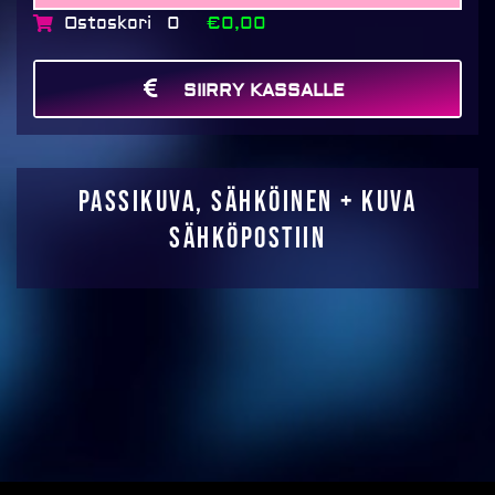
sähköpostiin
Ostoskori
€0,00
0
määrä
SIIRRY KASSALLE
MAKSA
Passikuva, sähköinen + kuva
sähköpostiin