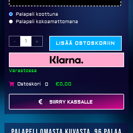
Palapeli koottuna
Palapeli kokoamattomana
-
+
LISÄÄ OSTOSKORIIN
Varastossa
Ostoskori
€0,00
0
SIIRRY KASSALLE
MAKSA
Palapeli omasta kuvasta, 96 palaa