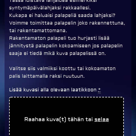
Tässä loistava lahjaidea esimerkiksi
syntymäpäivälahjaksi rakkaallesi.
Kukapa ei haluaisi palapeliä saada lahjaksi?
Voimme toimittaa palapelin joko rakennettuna,
tai rakentamattomana.
Rakentamaton palapeli tuo hurjasti lisää
jännitystä palapelin kokoamiseen jos palapelin
saaja ei tiedä mikä kuva palapelissä on.
Valitse siis valmiiksi koottu tai kokoamaton
palis laittamalla raksi ruutuun.
Palapeli
Lisää kuvasi alla olevaan laatikkoon
*
omasta
kuvasta,
96
Raahaa kuva(t) tähän tai
selaa
palaa
määrä