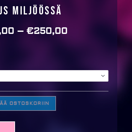
s miljöössä
,00
–
€
250,00
Price
range:
€150,00
through
€250,00
SÄÄ OSTOSKORIIN