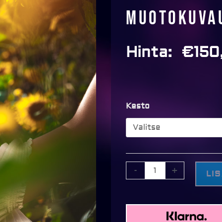
Muotokuvau
Hinta:
€
150
Muotokuvaus
Kesto
miljöössä
määrä
-
+
LI