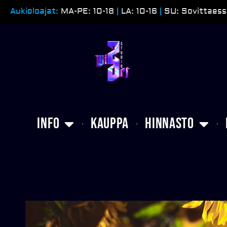
Siirry
Aukioloajat:
MA-PE: 10-18
|
LA: 10-16
|
SU: Sovittaess
sisältöön
Info
Kauppa
Hinnasto