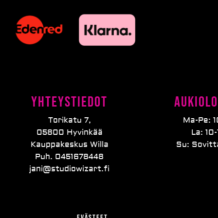
Yhteystiedot
Aukiolo
Torikatu 7,
Ma-Pe: 1
05800 Hyvinkää
La: 10-
Kauppakeskus Willa
Su: Sovit
Puh. 0451678448
jani@studiowizart.fi
Evästeet