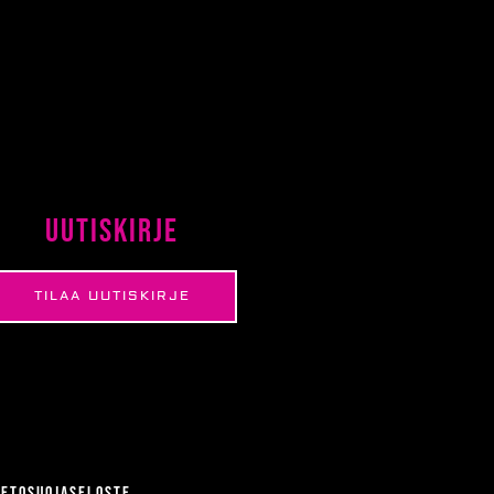
Uutiskirje
TILAA UUTISKIRJE
ietosuojaseloste