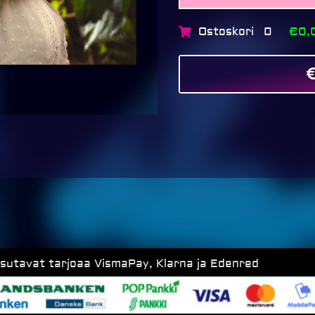
Ostoskori
€0,
0
ksutavat tarjoaa VismaPay, Klarna ja Edenred